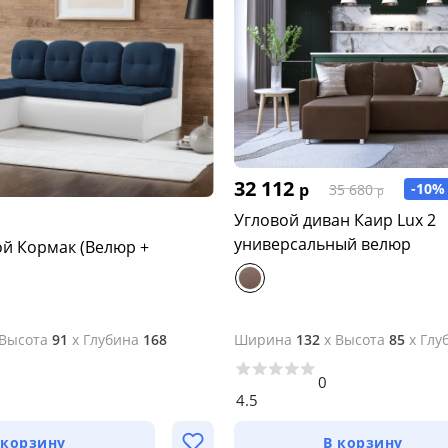
32 112
р
-10%
35 680
р
Угловой диван Каир Lux 2
универсальный велюр
ой Кормак (Велюр +
Высота
91
x
Глубина
168
Ширина
132
x
Высота
85
x
Глу
0
4.5
 корзину
В корзину