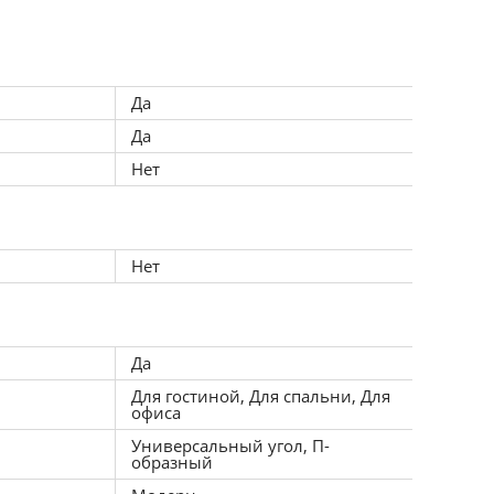
сальным расположением 
Да
денья 65 см. Максимальная 
Да
Нет
дывать его в кровать. Этот 
Нет
Да
я вещей. Благодаря своим 
Для гостиной, Для спальни, Для
форт и стиль.
офиса
Универсальный угол, П-
образный