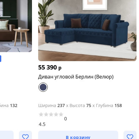
55 390
р
Диван угловой Берлин (Велюр)
бина
132
Ширина
237
x
Высота
75
x
Глубина
158
0
4.5
В корзину