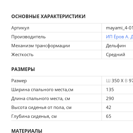
Он имеет высоту 97 см, ширину 350 см и глубину 18
угла, что позволяет его использовать в любом пом
ОСНОВНЫЕ ХАРАКТЕРИСТИКИ
Артикул
mayami_4-0
Спальное место имеет ширину 135 см и длину 290 см
Производитель
ИП Ёров А. 
нагрузка на диван составляет 280 кг.
Механизм трансформации
Дельфин
Жесткость
Средний
Диван "Майами-4" оснащен механизмом трансформаци
РАЗМЕРЫ
механизм обеспечивает комфортное и удобное спа
Размер
Ш
350 X
В
9
Ширина спального места,см
135
Длина спального места, см
290
Кроме того, диван имеет ящик для белья, который 
Высота сиденья от пола, см
42
характеристикам и качеству материалов, диван "Май
Глубина сиденья, см
65
МАТЕРИАЛЫ