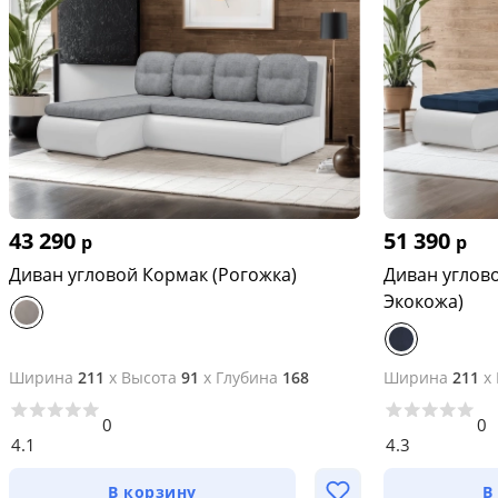
43 290
51 390
р
р
Диван угловой Кормак (Рогожка)
Диван углов
Экокожа)
Ширина
211
x
Высота
91
x
Глубина
168
Ширина
211
x
0
0
4.1
4.3
В корзину
В