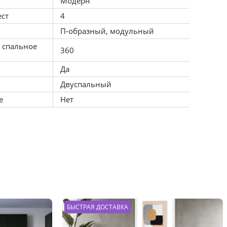
Модерн
ест
4
П-образный, модульный
 спальное
360
Да
Двуспальный
е
Нет
БЫСТРАЯ ДОСТАВКА