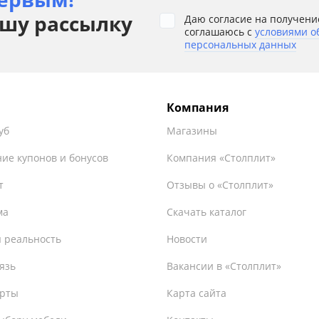
шу рассылку
Даю согласие на получени
соглашаюсь с
условиями о
персональных данных
Компания
уб
Магазины
ие купонов и бонусов
Компания «Столплит»
т
Отзывы о «Столплит»
ма
Скачать каталог
 реальность
Новости
язь
Вакансии в «Столплит»
ерты
Карта сайта