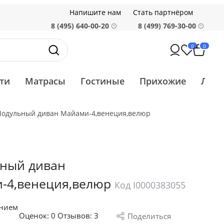
Напишите нам
Стать партнёром
8 (495) 640-00-20
8 (499) 769-30-00
0
0
ти
Матрасы
Гостиные
Прихожие
Ликв
одульный диван Майами-4,венеция,велюр
ный диван
-4,венеция,велюр
Код I0000383055
анием
Оценок:
0
Отзывов: 3
Поделиться