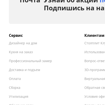
Подпишись на на
Сервис
Клиентам
Дизайнер на дом
Столплит Кл
Кухня на заказ
Использован
Профессиональный замер
Вопрос-отве
Доставка и подъем
3D-програм
Оплата
Виртуальная
Сборка
Обратная св
Утилизация
Условия оф