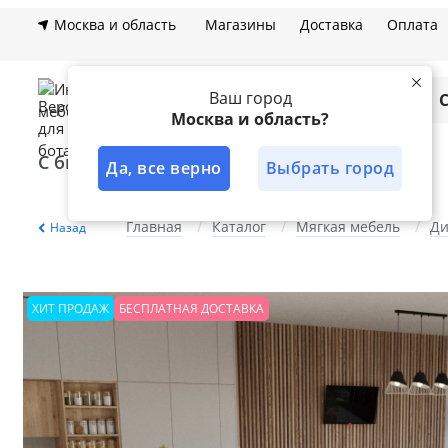
Москва и область
Магазины
Доставка
Оплата
Ваш город
Каталог
Москва и область?
С быстрой доставкой
Лучшее решение
Да, все верно
Выбрать город
Главная
Каталог
Мягкая мебель
Д
Назад
ХИТ ПРОДАЖ
БЕСПЛАТНАЯ ДОСТАВКА