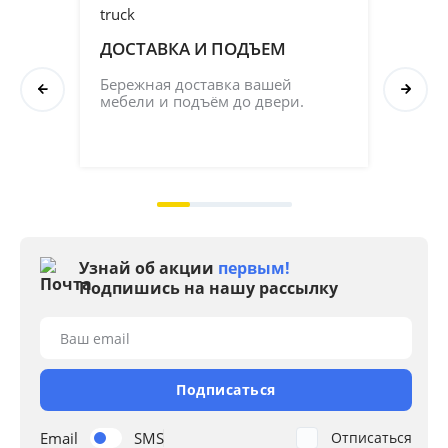
ДОСТАВКА И ПОДЪЕМ
ПР
СБ
Бережная доставка вашей 
мебели и подъём до двери.
Соб
кач
на 2
Узнай об акции
первым!
Подпишись на нашу рассылку
Ваш email
Подписаться
Email
SMS
Отписаться