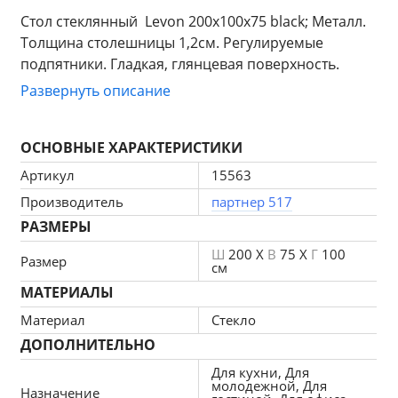
Стол стеклянный  Levon 200x100x75 black; Металл. 
Толщина столешницы 1,2см. Регулируемые 
подпятники. Гладкая, глянцевая поверхность. 
Ножка из высокопрочного хромированноо 
Развернуть описание
металла.
ОСНОВНЫЕ ХАРАКТЕРИСТИКИ
Артикул
15563
Производитель
партнер 517
РАЗМЕРЫ
Ш
200 X
В
75 X
Г
100
Размер
см
МАТЕРИАЛЫ
Материал
Стекло
ДОПОЛНИТЕЛЬНО
Для кухни, Для
молодежной, Для
Назначение