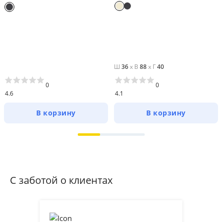
Ш
36
x
В
88
x
Г
40
0
0
4.6
4.1
В корзину
В корзину
С заботой о клиентах