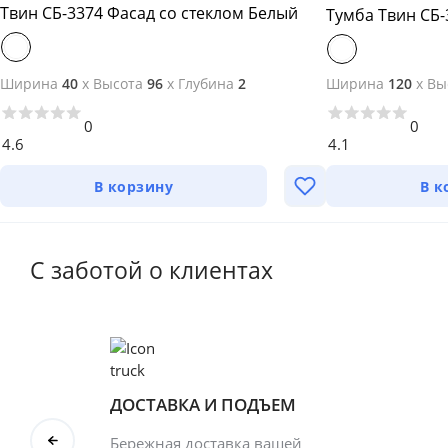
Твин СБ-3374 Фасад со стеклом Белый
Тумба Твин СБ-
Ширина
40
x
Высота
96
x
Глубина
2
Ширина
120
x
Вы
0
0
4.6
4.1
В корзину
В к
С заботой о клиентах
ДОСТАВКА И ПОДЪЕМ
Бережная доставка вашей