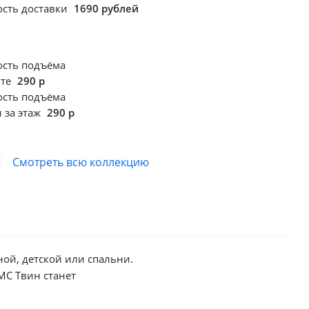
сть доставки
1690 рублей
ость подъёма
фте
290 р
ость подъёма
 за этаж
290 р
Смотреть всю коллекцию
ной, детской или спальни.
МС Твин станет