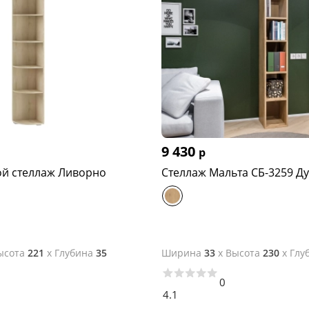
9 430
р
ой стеллаж Ливорно
Стеллаж Мальта СБ-3259 Д
ысота
221
x
Глубина
35
Ширина
33
x
Высота
230
x
Глу
0
4.1