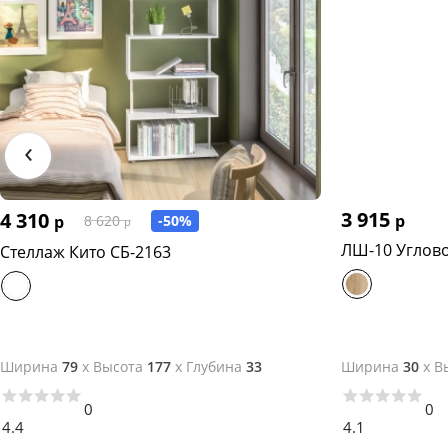
‹
3 915
4 310
р
р
-50%
8 620
р
ЛШ-10 Углов
Стеллаж Кито СБ-2163
Ширина
79
x
Высота
177
x
Глубина
33
Ширина
30
x
В
0
0
4.4
4.1