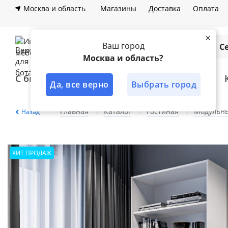
Москва и область
Магазины
Доставка
Оплата
Ваш город
Каталог
С
Москва и область?
С быстрой доставкой
Лучшее решение
Да, все верно
Выбрать город
Главная
Каталог
Гостиная
Модульны
Назад
ХИТ ПРОДАЖ