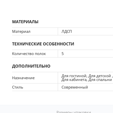
максимально удобным.
стеллаж по своему вкусу. Вы сами выбираете размеры, цвет
МАТЕРИАЛЫ
 решить, оставить фасады глухими или выбрать стеклянные
аф-стеллаж, который идеально подходит для ваших потребно
Материал
ЛДСП
74 или СБ-3375
ТЕХНИЧЕСКИЕ ОСОБЕННОСТИ
Количество полок
5
ДОПОЛНИТЕЛЬНО
Для гостиной, Для детской 
Назначение
Для кабинета, Для спальни
Стиль
Современный
Размеры упаковки