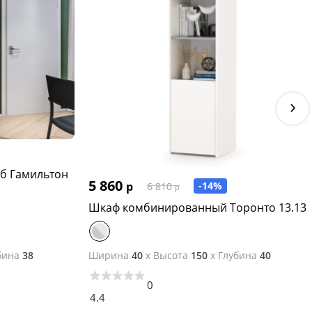
›
уб Гамильтон
5 860
р
-14%
6 810
р
Шкаф комбинированный Торонто 13.13
бина
38
Ширина
40
x
Высота
150
x
Глубина
40
0
4.4