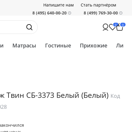
Напишите нам
Стать партнёром
8 (495) 640-00-20
8 (499) 769-30-00
0
0
ти
Матрасы
Гостиные
Прихожие
Ликв
ж Твин СБ-3373 Белый
(Белый)
Код
028
закончился
няя цена: