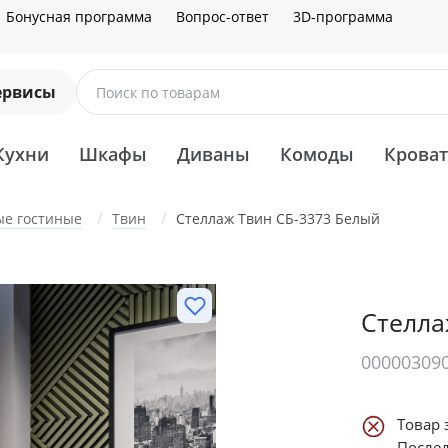
Бонусная программа
Вопрос-ответ
3D-программа
ервисы
Поиск по товарам
Кухни
Шкафы
Диваны
Комоды
Крова
е гостиные
Твин
Стеллаж Твин СБ-3373 Белый
Стелла
00000309
Товар 
Послед