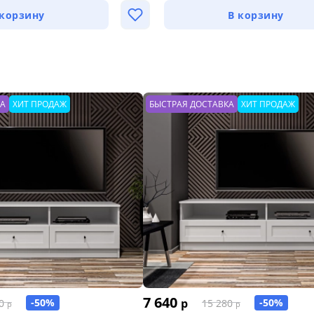
 корзину
В корзину
КА
ХИТ ПРОДАЖ
БЫСТРАЯ ДОСТАВКА
ХИТ ПРОДАЖ
7 640
-50%
р
-50%
0
15 280
р
р