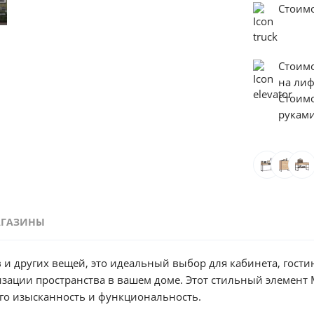
Стоимо
Стоим
на ли
Стоим
руками
АГАЗИНЫ
 и других вещей, это идеальный выбор для кабинета, гости
зации пространства в вашем доме. Этот стильный элемент 
его изысканность и функциональность.
ой.