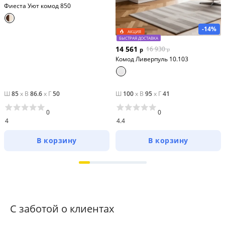
Фиеста Уют комод 850
-14%
АКЦИЯ
БЫСТРАЯ ДОСТАВКА
14 561
16 930
р
р
Комод Ливерпуль 10.103
Ш
85
x
В
86.6
x
Г
50
Ш
100
x
В
95
x
Г
41
0
0
4
4.4
В корзину
В корзину
С заботой о клиентах