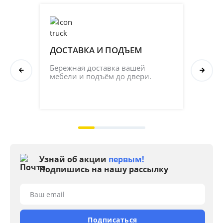
ДОСТАВКА И ПОДЪЕМ
ПР
СБ
Бережная доставка вашей 
мебели и подъём до двери.
Соб
кач
на 2
Узнай об акции
первым!
Подпишись на нашу рассылку
Ваш email
Подписаться