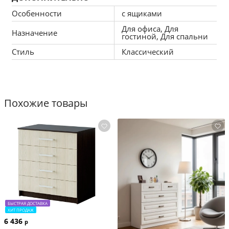
Габариты комода (ШхГхВ): 160,1х41,9х75,4 см.
Особенности
с ящиками
Модель товара: Остин 16.240.
Для офиса, Для
Назначение
гостиной, Для спальни
Производитель: мебельная фабрика Mobi.
Стиль
Классический
Похожие товары
БЫСТРАЯ ДОСТАВКА
ХИТ ПРОДАЖ
6 436
р