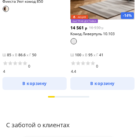
Фиеста Уют комод 850
-14%
АКЦИЯ
БЫСТРАЯ ДОСТАВКА
14 561
16 930
р
р
Комод Ливерпуль 10.103
Ш
85
x
В
86.6
x
Г
50
Ш
100
x
В
95
x
Г
41
0
0
4
4.4
В корзину
В корзину
С заботой о клиентах