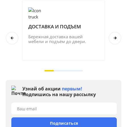
ДОСТАВКА И ПОДЪЕМ
ПР
СБ
Бережная доставка вашей 
мебели и подъём до двери.
Соб
кач
на 2
Узнай об акции
первым!
Подпишись на нашу рассылку
Ваш email
Подписаться