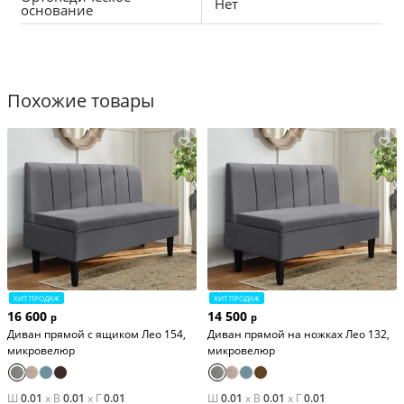
Нет
основание
Похожие товары
ХИТ ПРОДАЖ
ХИТ ПРОДАЖ
16 600
14 500
р
р
Диван прямой с ящиком Лео 154,
Диван прямой на ножках Лео 132,
микровелюр
микровелюр
Ш
0.01
x
В
0.01
x
Г
0.01
Ш
0.01
x
В
0.01
x
Г
0.01