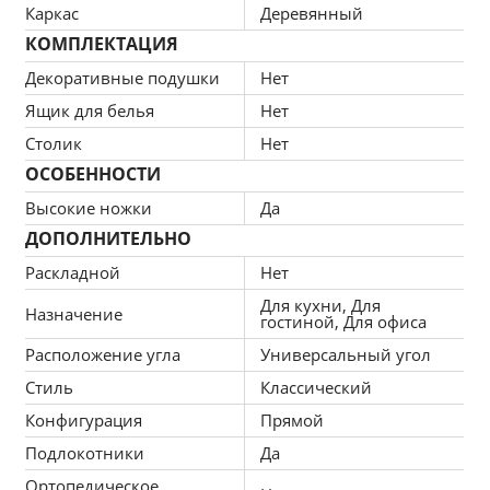
Каркас
Деревянный
: сохраняет материал от 
каретная стяжка
КОМПЛЕКТАЦИЯ
деформации, помогает одинаково 
распределять наполнитель;
Декоративные подушки
Нет
Ящик для белья
Нет
: диван не трансформируется, 
без механизма
представляет собой модель для отдыха за 
Столик
Нет
просмотром фильма или чтения любимой 
ОСОБЕННОСТИ
литературы.
Высокие ножки
Да
ДОПОЛНИТЕЛЬНО
Раскладной
Нет
Для кухни, Для
Назначение
гостиной, Для офиса
Расположение угла
Универсальный угол
Стиль
Классический
Конфигурация
Прямой
Подлокотники
Да
Ортопедическое