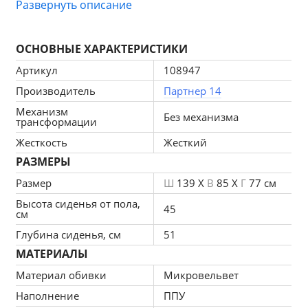
также станет стильным дополнением в офис или 
Развернуть описание
кабинет. Широкое посадочное место, мягкая спинка, 
декорированная каретной стяжкой и эргономичные 
ОСНОВНЫЕ ХАРАКТЕРИСТИКИ
подлокотники располагают к удобному комфортному 
отдыху. Высокие деревянные ножки облегчают 
Артикул
108947
уборку в помещении, в том числе с помощью робота-
Производитель
Партнер 14
пылесоса.
Механизм
Без механизма
трансформации
Жесткость
Жесткий
Почему выбирают диван «Брайтон-2 Люкс»:
РАЗМЕРЫ
Размер
Ш
139 X
В
85 X
Г
77 см
: добавляют удобство в 
широкие подлокотники
моменты релаксации;
Высота сиденья от пола,
45
см
: придают 
высокие деревянные ножки
Глубина сиденья, см
51
оригинальный, стильный внешний вид;
МАТЕРИАЛЫ
: эластичный материал, быстро 
пенополиуретан
Материал обивки
Микровельвет
восстанавливает форму, благоприятно 
Наполнение
ППУ
поддерживает тело во время сна и отдыха;