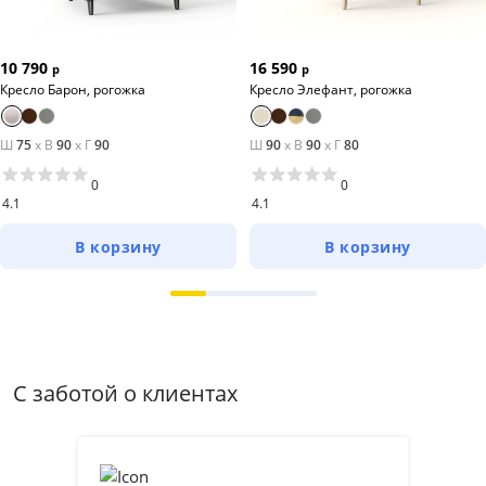
10 790
16 590
р
р
Кресло Барон, рогожка
Кресло Элефант, рогожка
Ш
75
x
В
90
x
Г
90
Ш
90
x
В
90
x
Г
80
0
0
4.1
4.1
В корзину
В корзину
С заботой о клиентах