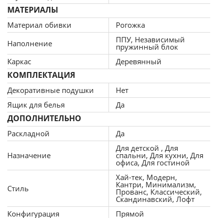
это сверхлегкий пластичный материал, получаемый из
МАТЕРИАЛЫ
синтетических полимеров, способный сохранять
Материал обивки
Рогожка
форму. Пенополиуретан практичен и способен
ППУ, Независимый
Наполнение
прослужить в течение многих лет, кроме того, такой
пружинный блок
материал безопасен и экологичен. ППУ пропускает
Каркас
Деревянный
воздух, поэтому гигиеничен.
КОМПЛЕКТАЦИЯ
В наполнение матраса диван-кровати еврокнижка Кубо
Декоративные подушки
Нет
так же входит независимый пружинный блок, который
служит амортизатором для тела во время нагрузки,
Ящик для белья
Да
способствует вентиляции, так как пустая внутри
ДОПОЛНИТЕЛЬНО
конструкция способствует отличному воздухообмену,
Раскладной
Да
что полезно для здоровья (отсутствие вредных
Для детской , Для
микроорганизмов, хорошая терморегуляция). Матрас на
Назначение
спальни, Для кухни, Для
независимом пружинном блоке более надежен и
офиса, Для гостиной
долговечен, так как использование толстой стальной и
Хай-тек, Модерн,
прочной проволоки позволяет создавать упругие
Кантри, Минимализм,
Стиль
Прованс, Классический,
пружины, не проваливающиеся в процессе
Скандинавский, Лофт
эксплуатации, что также полезно для правильного
Конфигурация
Прямой