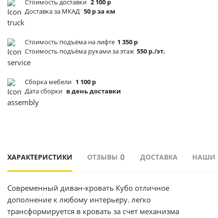
Стоимость доставки
2 100 р
Доставка за МКАД
50 р за км
Стоимость подъёма
на лифте
1 350 р
Стоимость подъёма
руками за этаж
550 р./эт.
Сборка мебели
1 100 р
Дата сборки
в день доставки
0
ХАРАКТЕРИСТИКИ
ОТЗЫВЫ
ДОСТАВКА
НАШИ
Современный диван-кровать Кубо отличное
дополнение к любому интерьеру. легко
трансформируется в кровать за счет механизма