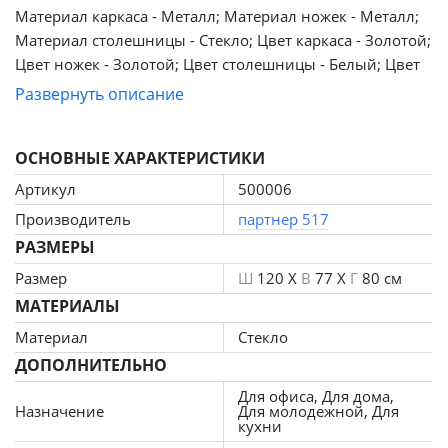
Материал каркаса - Металл; Материал ножек - Металл;
Материал столешницы - Стекло; Цвет каркаса - Золотой;
Цвет ножек - Золотой; Цвет столешницы - Белый; Цвет
подстолья - Золотой; Ширина - 80; Высота - 77; Длина
Развернуть описание
стола в разложенном виде - 160; Длина - 120.
ОСНОВНЫЕ ХАРАКТЕРИСТИКИ
Артикул
500006
Производитель
партнер 517
РАЗМЕРЫ
Размер
Ш
120 X
В
77 X
Г
80 см
МАТЕРИАЛЫ
Материал
Стекло
ДОПОЛНИТЕЛЬНО
Для офиса, Для дома,
Назначение
Для молодежной, Для
кухни