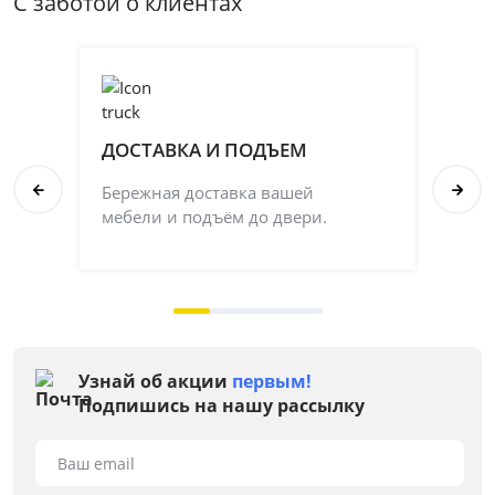
С заботой о клиентах
ДОСТАВКА И ПОДЪЕМ
П
Бережная доставка вашей
Со
мебели и подъём до двери.
ка
на 
Узнай об акции
первым!
Подпишись на нашу рассылку
Ваш email