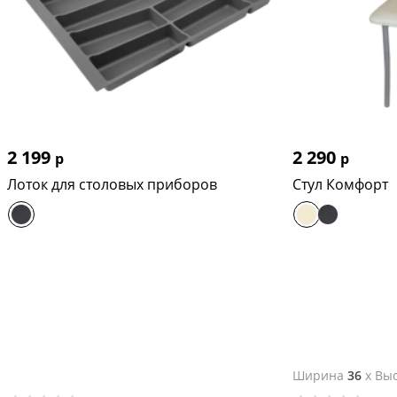
2 199
2 290
р
р
Лоток для столовых приборов
Стул Комфорт
Ширина
36
x
Выс