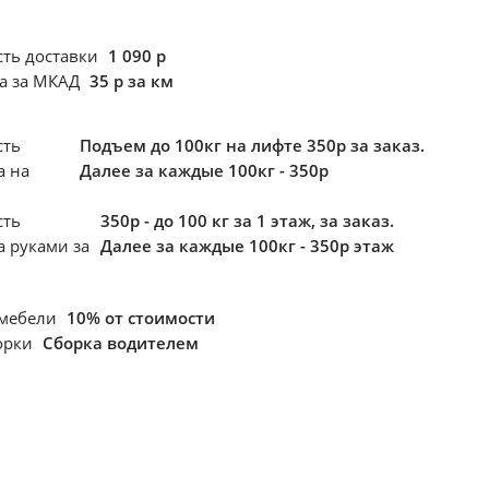
сть доставки
1 090 р
ка за МКАД
35 р за км
сть
Подъем до 100кг на лифте 350р за заказ.
а
на
Далее за каждые 100кг - 350р
сть
350р - до 100 кг за 1 этаж, за заказ.
а
руками за
Далее за каждые 100кг - 350р этаж
 мебели
10% от стоимости
борки
Сборка водителем