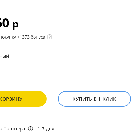
60
р
покупку +1373 бонуса
ный
 КОРЗИНУ
КУПИТЬ В 1 КЛИК
а Партнёра
1-3 дня