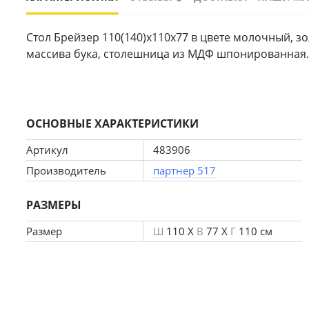
Стол Брейзер 110(140)х110х77 в цвете молочный, зо
массива бука, столешница из МДФ шпонированная. 
ОСНОВНЫЕ ХАРАКТЕРИСТИКИ
Артикул
483906
Производитель
партнер 517
РАЗМЕРЫ
Размер
Ш
110 X
В
77 X
Г
110 см