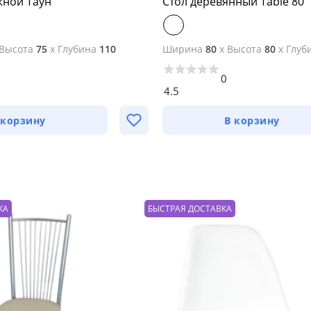
жной Таун
Стол деревянный Table 80
Высота
75
x
Глубина
110
Ширина
80
x
Высота
80
x
Глуб
0
4.5
 корзину
В корзину
КА
БЫСТРАЯ ДОСТАВКА