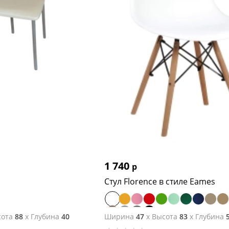
1 740
р
Стул Florence в стиле Eames
ота
88
x
Глубина
40
Ширина
47
x
Высота
83
x
Глубина
5