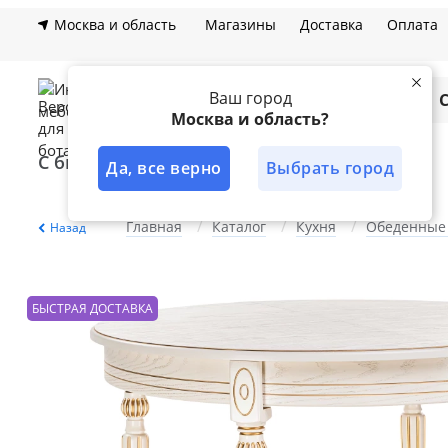
Москва и область
Магазины
Доставка
Оплата
Ваш город
Каталог
Москва и область?
С быстрой доставкой
Лучшее решение
Да, все верно
Выбрать город
Главная
Каталог
Кухня
Обеденные
Назад
БЫСТРАЯ ДОСТАВКА