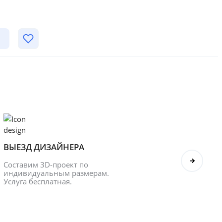
ВЫЕЗД ДИЗАЙНЕРА
БОНУ
Составим 3D-проект по 
Оформл
индивидуальным размерам. 
получ
Услуга бесплатная.