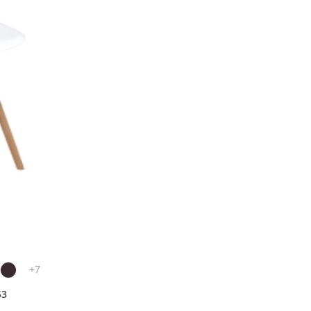
+
7
3