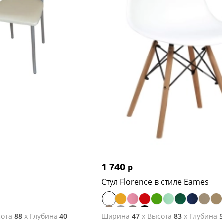
1 740
р
Стул Florence в стиле Eames
ота
88
x
Глубина
40
Ширина
47
x
Высота
83
x
Глубина
5