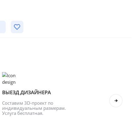
ВЫЕЗД ДИЗАЙНЕРА
БОНУ
Составим 3D-проект по 
Оформл
индивидуальным размерам. 
получ
Услуга бесплатная.