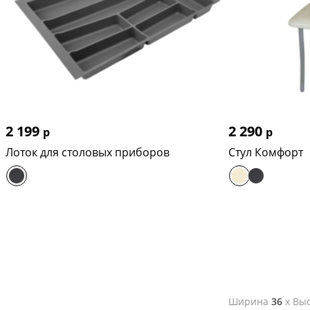
2 199
2 290
р
р
Лоток для столовых приборов
Стул Комфорт
Ширина
36
x
Выс