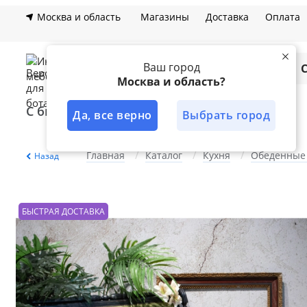
Москва и область
Магазины
Доставка
Оплата
Ваш город
Каталог
Москва и область?
С быстрой доставкой
Лучшее решение
Да, все верно
Выбрать город
Главная
Каталог
Кухня
Обеденные
Назад
БЫСТРАЯ ДОСТАВКА