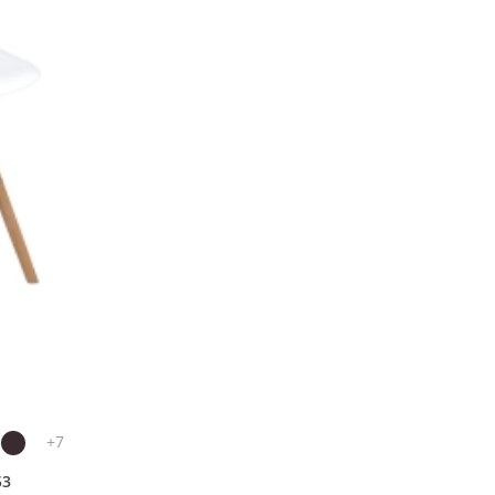
+
7
3