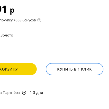
91
р
покупку +558 бонусов
/Золото
 КОРЗИНУ
КУПИТЬ В 1 КЛИК
а Партнёра
1-3 дня