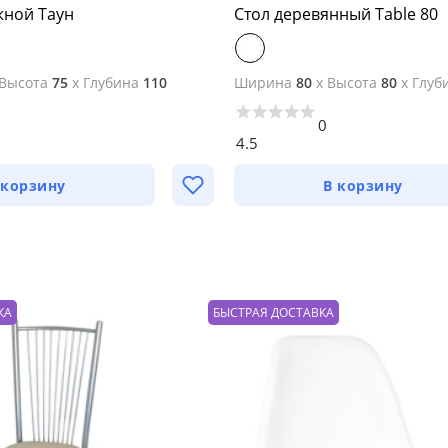
жной Таун
Стол деревянный Table 80
Высота
75
x
Глубина
110
Ширина
80
x
Высота
80
x
Глуб
0
4.5
 корзину
В корзину
КА
БЫСТРАЯ ДОСТАВКА