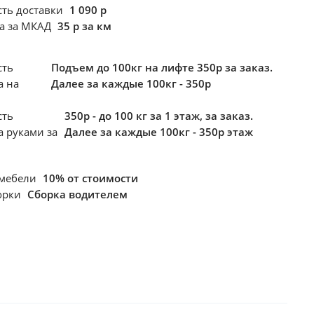
сть доставки
1 090 р
ка за МКАД
35 р за км
сть
Подъем до 100кг на лифте 350р за заказ.
а
на
Далее за каждые 100кг - 350р
сть
350р - до 100 кг за 1 этаж, за заказ.
а
руками за
Далее за каждые 100кг - 350р этаж
 мебели
10% от стоимости
борки
Сборка водителем