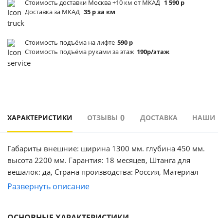
Стоимость доставки Москва +10 км от МКАД
1 590 р
Доставка за МКАД
35 р за км
Стоимость подъёма
на лифте
590 р
Стоимость подъёма
руками за этаж
190р/этаж
0
ХАРАКТЕРИСТИКИ
ОТЗЫВЫ
ДОСТАВКА
НАШИ
Габариты внешние: ширина 1300 мм. глубина 450 мм.
высота 2200 мм. Гарантия: 18 месяцев, Штанга для
вешалок: да, Страна производства: Россия, Материал
корпуса: ЛДСП, Встроенная подсветка: нет, Количество
Развернуть описание
дверей: 2, Материал фасада: ЛДСП, Тип поверхности
корпуса: матовая, Зеркало в дверце: нет, Материал
ОСНОВНЫЕ ХАРАКТЕРИСТИКИ