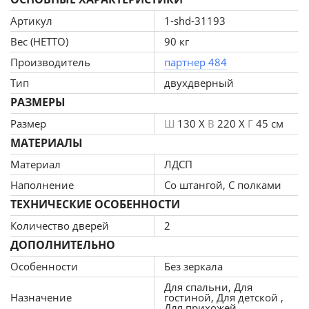
профиля: Алюминий, Цвет профиля: хром матовый, Тип
шкафа: прямой, Требуется сборка: да.
Артикул
1-shd-31193
Вес (НЕТТО)
90 кг
Производитель
партнер 484
Тип
двухдверный
РАЗМЕРЫ
Размер
Ш
130 X
В
220 X
Г
45 см
МАТЕРИАЛЫ
Материал
ЛДСП
Наполнение
Со штангой, С полками
ТЕХНИЧЕСКИЕ ОСОБЕННОСТИ
Количество дверей
2
ДОПОЛНИТЕЛЬНО
Особенности
Без зеркала
Для спальни, Для
Назначение
гостиной, Для детской ,
Для прихожей