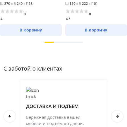
Ш
270
x
В
240
x
Г
58
Ш
150
x
В
222
x
Г
61
0
0
4
4.5
В корзину
В корзину
С заботой о клиентах
ДОСТАВКА И ПОДЪЕМ
П
Бережная доставка вашей
Со
мебели и подъём до двери.
ка