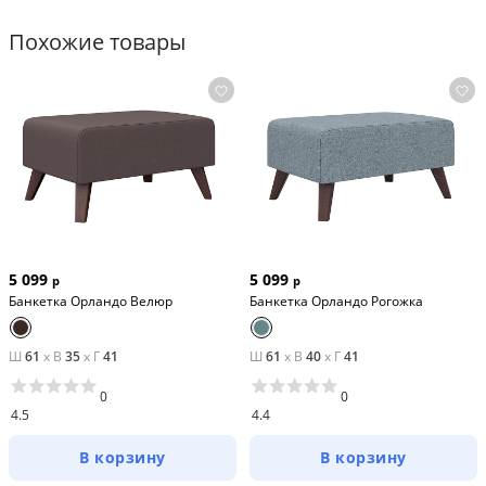
Похожие товары
5 099
5 099
р
р
Банкетка Орландо Велюр
Банкетка Орландо Рогожка
Ш
61
x
В
35
x
Г
41
Ш
61
x
В
40
x
Г
41
0
0
4.5
4.4
В корзину
В корзину