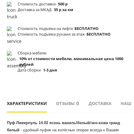
Стоимость доставки
500 р
Доставка за МКАД
35 р за км
Стоимость подъёма
на лифте
БЕСПЛАТНО
Стоимость подъёма
руками за этаж
БЕСПЛАТНО
Сборка мебели
10% от стоимости мебели, минимальная цена 1000
рублей
Дата сборки
1-3 дня
0
ХАРАКТЕРИСТИКИ
ОТЗЫВЫ
ДОСТАВКА
НАШИ
Пуф Ливерпуль 14.02 ясень ваниль/белый/эко-кожа гранд 
белый
 - удобный пуфик на колёсных опорах всегда к Вашим 