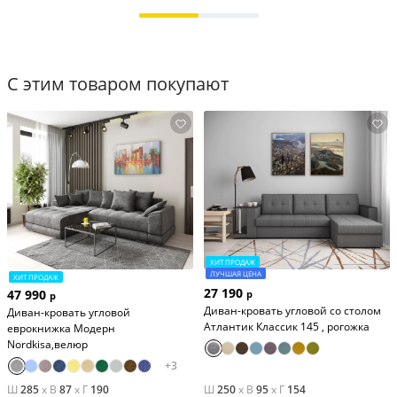
С этим товаром покупают
ХИТ ПРОДАЖ
ЛУЧШАЯ ЦЕНА
ХИТ ПРОДАЖ
27 190
47 990
р
р
Диван-кровать угловой со столом
Диван-кровать угловой
Атлантик Классик 145 , рогожка
еврокнижка Модерн
Nordkisa,велюр
+
3
Ш
285
x
В
87
x
Г
190
Ш
250
x
В
95
x
Г
154