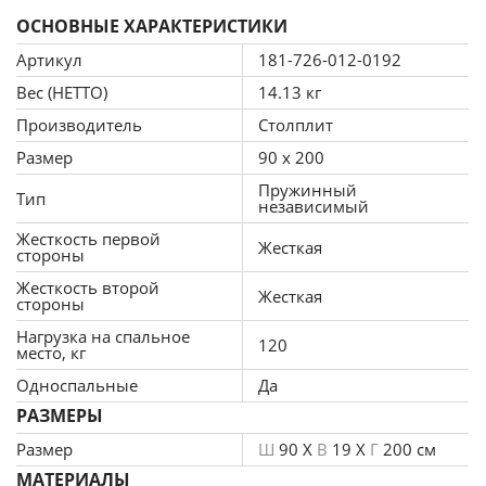
Подробности акции тут.
ОСНОВНЫЕ ХАРАКТЕРИСТИКИ
Артикул
181-726-012-0192
Главные особенности
Вес (НЕТТО)
14.13 кг
Матрас Столплит Корсика-Лорд - удачный выбор для
Производитель
Столплит
оснащения кровати для взрослого. Изделие имеет
Размер
90 x 200
одинаково жесткие верхнюю и нижнюю стороны,
Пружинный
Тип
обладает ортопедическим эффектом.
независимый
Жесткость первой
Жесткая
Основу матраса по недорогой цене составляет
стороны
независимая пружинная система. Именно
Жесткость второй
Жесткая
благодаря такому решению изделие:
стороны
Нагрузка на спальное
120
место, кг
принимает необходимую форму;
Односпальные
Да
поддерживает позвоночник.
РАЗМЕРЫ
Чтобы матрас из каталога нашего магазина надолго
Размер
Ш
90 X
В
19 X
Г
200 см
оставался жестким и очень прочным, при
МАТЕРИАЛЫ