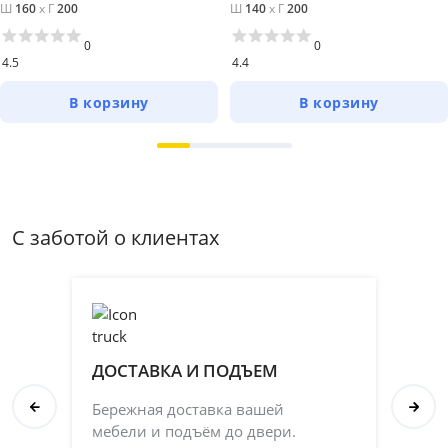
Ш
160
x
Г
200
Ш
140
x
Г
200
0
0
4.5
4.4
В корзину
В корзину
С заботой о клиентах
ДОСТАВКА И ПОДЪЕМ
П
Бережная доставка вашей
Со
мебели и подъём до двери.
ка