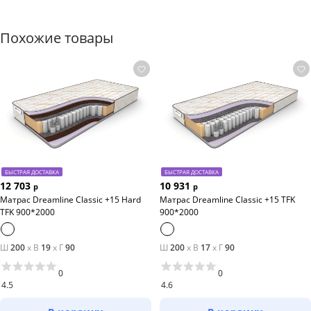
характера;
красивую осанку. С ортопедической моделью можно
Похожие товары
не бояться сколиоза и иных проблем с
позвоночником.
БЫСТРАЯ ДОСТАВКА
БЫСТРАЯ ДОСТАВКА
12 703
10 931
р
р
Матрас Dreamline Classic +15 Hard
Матрас Dreamline Classic +15 TFK
TFK 900*2000
900*2000
Ш
200
x
В
19
x
Г
90
Ш
200
x
В
17
x
Г
90
0
0
4.5
4.6