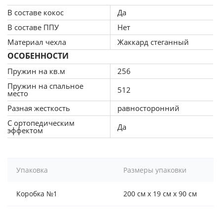
производстве были использованы листы
В составе кокос
Да
латексированного кокоса. Защита комфортных
слоев от преждевременного истирания
В составе ППУ
Нет
обеспечивается термоволокном, а сохранение
Материал чехла
Жаккард стеганный
правильной геометрии - усилением периметра.
ОСОБЕННОСТИ
Пружин на кв.м
256
Причины купить матрас
Пружин на спальное
512
место
Заказав модель Корсика-Лорд, покупатели получат:
Разная жесткость
равносторонний
безопасный отдых. Матрас изготовлен
из
С ортопедическим
Да
эффектом
экологичных гипоаллергенных материалов
, а
потому пользователям не стоит опасаться
раздражений дыхательных путей и высыпаний на
коже;
Упаковка
Размеры упаковки
полноценный сон. Мышцы смогут расслабиться и
освободиться от боли и напряжения. Кроме того,
Коробка №1
200 см x 19 см x 90 см
ортопедический матрас - отличное решение для
людей с заболеваниями опорно-двигательного