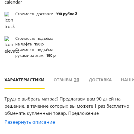
Стоимость доставки
990 рублей
Стоимость подъёма
на лифте
190 р
Стоимость подъёма
руками за этаж
190 р
20
ХАРАКТЕРИСТИКИ
ОТЗЫВЫ
ДОСТАВКА
НАШИ
Трудно выбрать матрас? Предлагаем вам 90 дней на
решение, в течение которых вы можете 1 раз бесплатно
обменять купленный товар. Предложение
действительно только в регионах Москва и Московская
Развернуть описание
область.