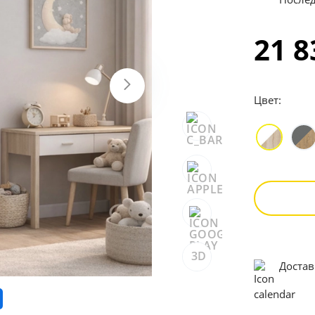
21 
Цвет:
3D
Достав