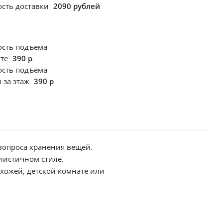
сть доставки
2090 рублей
ость подъёма
фте
390 р
ость подъёма
 за этаж
390 р
опроса хранения вещей.
листичном стиле.
ихожей, детской комнате или
ерхней одежды и секция с
ого и качественного
елом цвете.