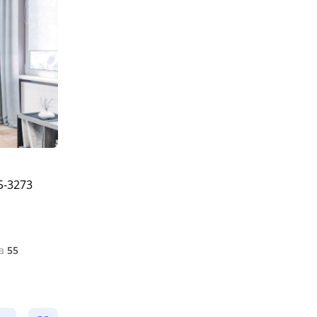
Б-3273
а
55