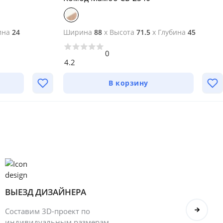
ина
24
Ширина
88
x
Высота
71.5
x
Глубина
45
0
4.2
В корзину
ВЫЕЗД ДИЗАЙНЕРА
БОН
Составим 3D-проект по
Оформ
индивидуальным размерам.
полу