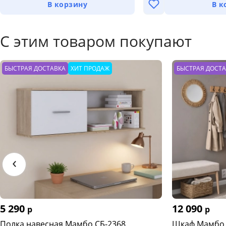
В корзину
В к
С этим товаром покупают
БЫСТРАЯ ДОСТАВКА
ХИТ ПРОДАЖ
БЫСТРАЯ ДОСТ
‹
5 290
12 090
р
р
Полка навесная Мамбо СБ-2368
Шкаф Мамбо 