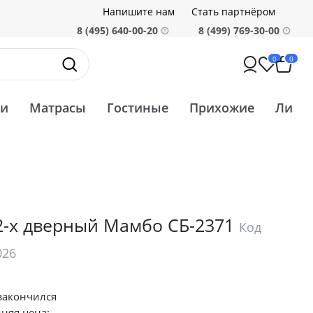
Напишите нам
Стать партнёром
8 (495) 640-00-20
8 (499) 769-30-00
0
0
ти
Матрасы
Гостиные
Прихожие
Ликв
-х дверный Мамбо СБ-2371
Код
026
закончился
няя цена: