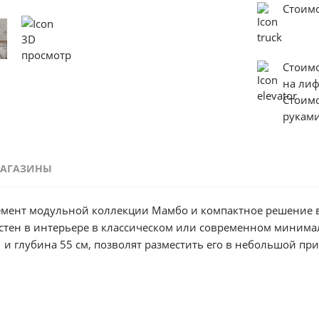
Стоимо
Стоим
на ли
Стоим
руками
АГАЗИНЫ
мент модульной коллекции Мамбо и компактное решение в
естен в интерьере в классическом или современном минима
и глубина 55 см, позволят разместить его в небольшой пр
еления. Большое отделение со штангой для развешивания в
нены верхней антресолью. Произведен шкаф из современн
. Цвет корпуса «Дуб Сонома», а фасадные поверхности – в б
ол от повреждения во время перемещения шкафа.