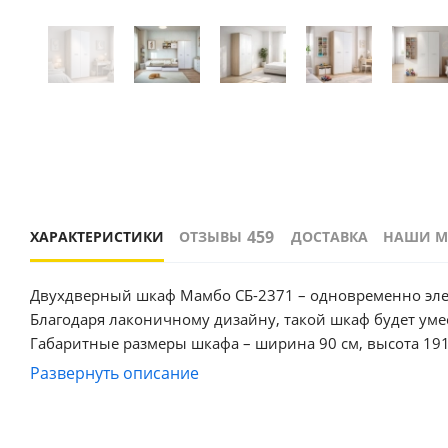
459
ХАРАКТЕРИСТИКИ
ОТЗЫВЫ
ДОСТАВКА
НАШИ М
Двухдверный шкаф Мамбо СБ-2371 – одновременно эле
Благодаря лаконичному дизайну, такой шкаф будет ум
Габаритные размеры шкафа – ширина 90 см, высота 191 
кабинете. Визуально шкаф можно разделить на два отд
Развернуть описание
тремя вместительными полками. Оба отделения объеди
материала. Внешняя отделка выполнена в двух оттенках
Шкаф оснащён протекторами, которые предохраняют п