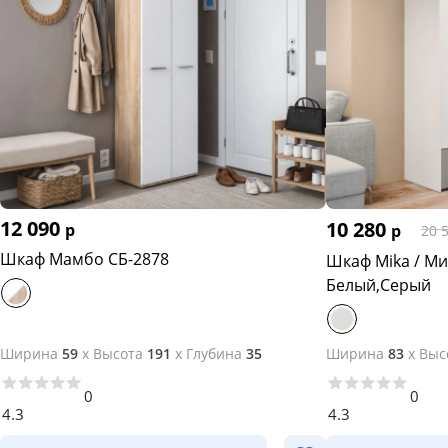
12 090
10 280
р
р
20 
Шкаф Мамбо СБ-2878
Шкаф Mika / Ми
Белый,Серый
Ширина
59
x
Высота
191
x
Глубина
35
Ширина
83
x
Выс
0
0
4.3
4.3