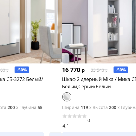
16 770
-50%
р
-50%
560
33 540
р
р
ка СБ-3272 Белый/
Шкаф 2 дверный Mika / Мика С
Белый,Серый/Белый
ота
200
x
Глубина
55
Ширина
119
x
Высота
200
x
Глубин
0
4.1