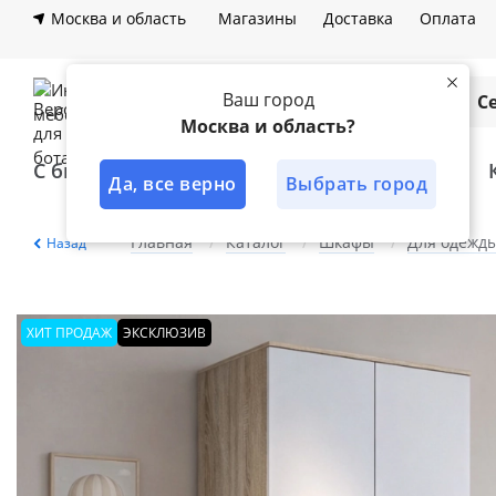
Москва и область
Магазины
Доставка
Оплата
Ваш город
Каталог
С
Москва и область?
С быстрой доставкой
Лучшее решение
Да, все верно
Выбрать город
Главная
Каталог
Шкафы
Для одежд
Назад
ХИТ ПРОДАЖ
ЭКСКЛЮЗИВ