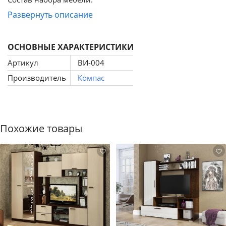
Тумба Виктория ВИ-1К дуб крафт золотой - 1
Развернуть описание
шт.Стеллаж Виктория ВИ-2К дуб крафт золотой - 2 шт.
ОСНОВНЫЕ ХАРАКТЕРИСТИКИ
Артикул
ВИ-004
Производитель
Компас
Похожие товары