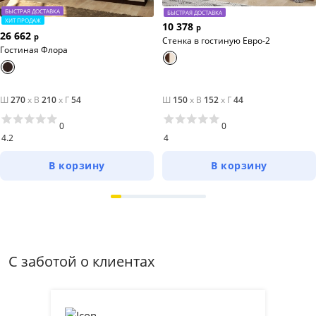
БЫСТРАЯ ДОСТАВКА
БЫСТРАЯ ДОСТАВКА
ХИТ ПРОДАЖ
10 378
р
26 662
р
Стенка в гостиную Евро-2
Гостиная Флора
Ш
270
x
В
210
x
Г
54
Ш
150
x
В
152
x
Г
44
0
0
4.2
4
В корзину
В корзину
С заботой о клиентах