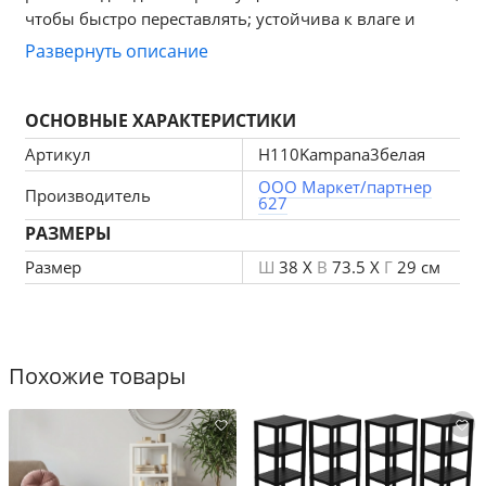
чтобы быстро переставлять; устойчива к влаге и 
солнечным лучам — подходит для уличного 
Развернуть описание
использования; проста в уходе (достаточно протереть 
влажной тряпкой); прочная конструкция 
ОСНОВНЫЕ ХАРАКТЕРИСТИКИ
выдерживает повседневные нагрузки; нейтральный 
дизайн легко вписывается в любой интерьер и зону 
Артикул
H110Kampana3белая
отдыха. Идеальна для хранения вещей, растений и 
ООО Маркет/партнер
Производитель
аксессуаров.
627
РАЗМЕРЫ
Размер
Ш
38 X
В
73.5 X
Г
29 см
Похожие товары