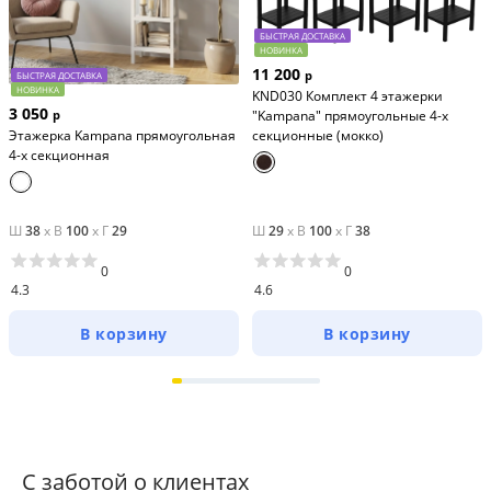
БЫСТРАЯ ДОСТАВКА
НОВИНКА
11 200
р
БЫСТРАЯ ДОСТАВКА
НОВИНКА
KND030 Комплект 4 этажерки
3 050
"Kampana" прямоугольные 4-х
р
секционные (мокко)
Этажерка Kampana прямоугольная
4-х секционная
Ш
38
x
В
100
x
Г
29
Ш
29
x
В
100
x
Г
38
0
0
4.3
4.6
В корзину
В корзину
С заботой о клиентах