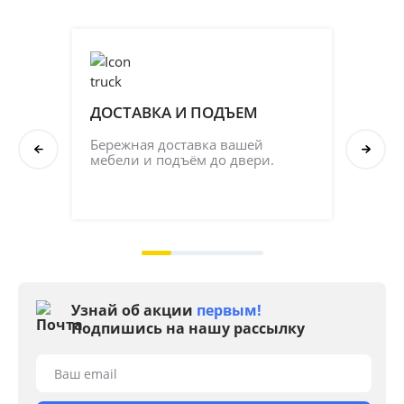
ДОСТАВКА И ПОДЪЕМ
ПР
СБ
Бережная доставка вашей 
мебели и подъём до двери.
Соб
кач
на 2
Узнай об акции
первым!
Подпишись на нашу рассылку
Ваш email