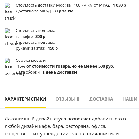
Стоимость доставки Москва +100 км км от МКАД
1 050 р
Доставка за МКАД
30 р за км
Стоимость подъёма
на лифте
300 р
Стоимость подъёма
руками за этаж
150 р
Сборка мебели
15% от стоимости товара,но не менее 500 руб.
Дата сборки
в день доставки
0
ХАРАКТЕРИСТИКИ
ОТЗЫВЫ
ДОСТАВКА
НАШИ
Лаконичный дизайн cтула позволяет добавить его в
любой дизайн кафе, бара, ресторана, офиса,
общественных учреждений, залов ожидания или