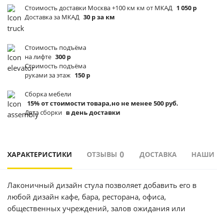
Стоимость доставки Москва +100 км км от МКАД
1 050 р
Доставка за МКАД
30 р за км
Стоимость подъёма
на лифте
300 р
Стоимость подъёма
руками за этаж
150 р
Сборка мебели
15% от стоимости товара,но не менее 500 руб.
Дата сборки
в день доставки
0
ХАРАКТЕРИСТИКИ
ОТЗЫВЫ
ДОСТАВКА
НАШИ
Лаконичный дизайн cтула позволяет добавить его в
любой дизайн кафе, бара, ресторана, офиса,
общественных учреждений, залов ожидания или