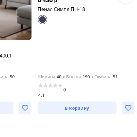
р
Пенал Симпл ПН-18
400.1
бина
50
Ширина
40
x
Высота
190
x
Глубина
51
0
4.1
В корзину