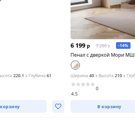
6 199
р
-14%
7 200
р
Пенал с дверкой Мори МШ
ысота
220.1
x
Глубина
61
Ширина
40
x
Высота
210
x
Глу
0
4.5
 корзину
В корзину