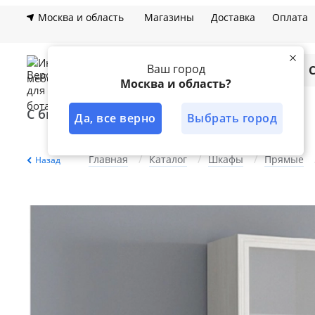
Москва и область
Магазины
Доставка
Оплата
Ваш город
Каталог
Москва и область?
С быстрой доставкой
Лучшее решение
Да, все верно
Выбрать город
Главная
Каталог
Шкафы
Прямые
Назад