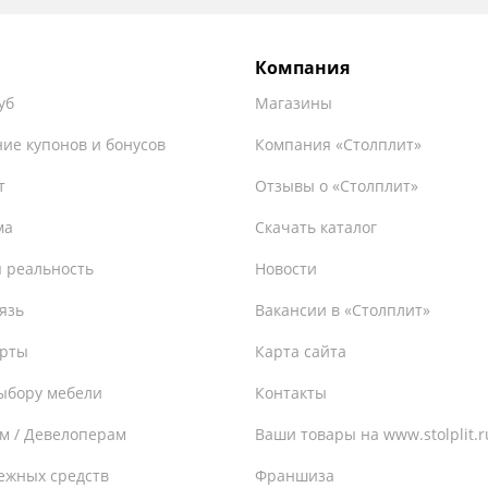
Компания
уб
Магазины
ие купонов и бонусов
Компания «Столплит»
т
Отзывы о «Столплит»
ма
Скачать каталог
 реальность
Новости
язь
Вакансии в «Столплит»
ерты
Карта сайта
ыбору мебели
Контакты
м / Девелоперам
Ваши товары на www.stolplit.r
ежных средств
Франшиза