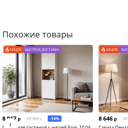
Похожие товары
АКЦИЯ
БЫСТРАЯ ДОСТАВКА
АКЦИЯ
БЫС
8 917
8 646
р
-14%
р
10 360
10
р
‹
Пенал для гостиной с нишей Бэль 10.04
Сакура Пена