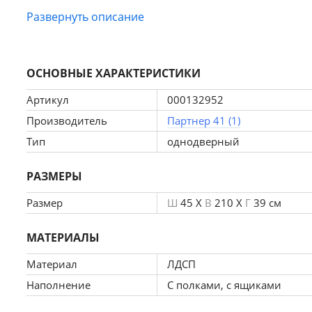
Развернуть описание
уместить внутри большое количество предметов декор
ОСНОВНЫЕ ХАРАКТЕРИСТИКИ
Размер пенала: Ш 450мм, Г 390мм, В 2100мм.
Артикул
000132952
Производитель
Партнер 41 (1)
Тип
однодверный
РАЗМЕРЫ
Размер
Ш
45 X
В
210 X
Г
39 см
МАТЕРИАЛЫ
Материал
ЛДСП
Наполнение
С полками, с ящиками