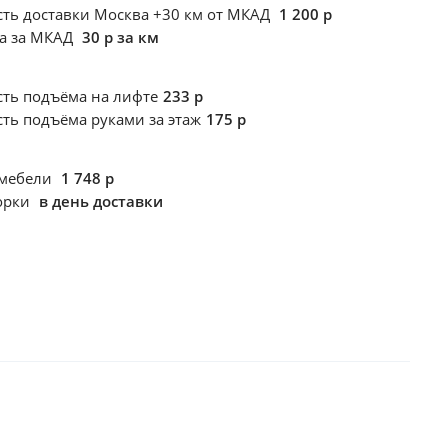
ть доставки Москва +30 км от МКАД
1 200 р
ка за МКАД
30 р за км
сть подъёма
на лифте
233 р
сть подъёма
руками за этаж
175 р
 мебели
1 748 р
борки
в день доставки