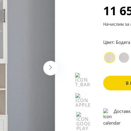
11 6
Начислим за 
Цвет:
Бодега
В
Доставк