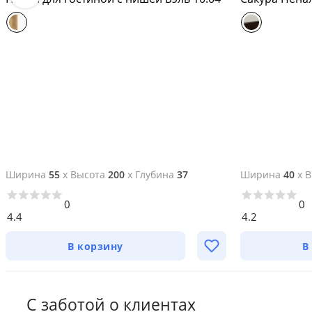
Ширина
55
x
Высота
200
x
Глубина
37
Ширина
40
x
В
0
0
4.4
4.2
В корзину
В
С заботой о клиентах