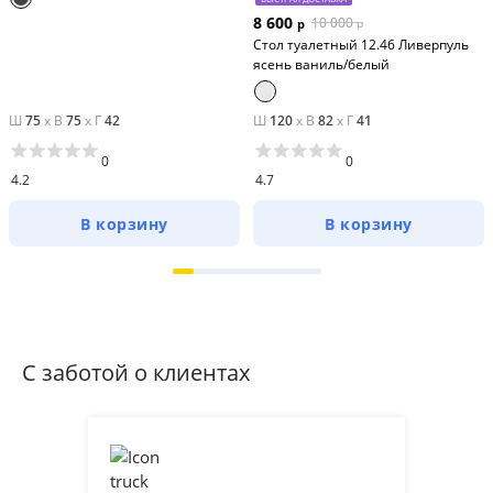
8 600
10 000
р
р
Стол туалетный 12.46 Ливерпуль
ясень ваниль/белый
Ш
75
x
В
75
x
Г
42
Ш
120
x
В
82
x
Г
41
0
0
4.2
4.7
В корзину
В корзину
С заботой о клиентах