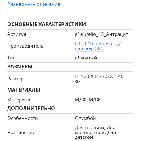
Развернуть описание
ОСНОВНЫЕ ХАРАКТЕРИСТИКИ
Производитель ООО "Глазовская 
мебельная фабрика"
Артикул
g`Aurelio_43_Антрацит
ООО МебельУклад/
Производитель
партнер 585
Тип
обычный
Ширина: 1200 мм
РАЗМЕРЫ
Глубина: 455  мм
Высота: 777 мм
Ш
120 X
В
77.5 X
Г
46
Размер
см
МАТЕРИАЛЫ
Материалы:
Материал
МДФ, МДФ
ЛДСП 16 мм
ДОПОЛНИТЕЛЬНО
Кромка ПВХ 2 мм
Особенности
С тумбой
ЛДСП 10 мм
Профиль МДФ
Для спальни, Для
Назначение
молодежной, Для
Дно ящика ДВП 3 мм
детской