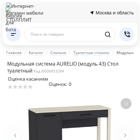
Москва и область
Поиск по товарам
Главная
Каталог
Спальня
Туалетные столики
Модульная с
Модульная система AURELIO (модуль 43) Стол
туалетный
Код I0000453284
Оценка касанием
Оценок:
0