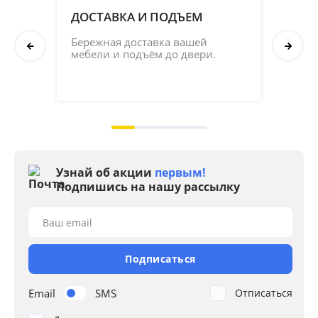
ДОСТАВКА И ПОДЪЕМ
ПР
СБ
Бережная доставка вашей 
мебели и подъём до двери.
Соб
кач
на 2
Узнай об акции
первым!
Подпишись на нашу рассылку
Ваш email
Подписаться
Email
SMS
Отписаться