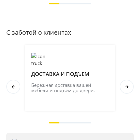
С заботой о клиентах
ДОСТАВКА И ПОДЪЕМ
ПР
СБ
Бережная доставка вашей 
мебели и подъём до двери.
Соб
кач
на 2