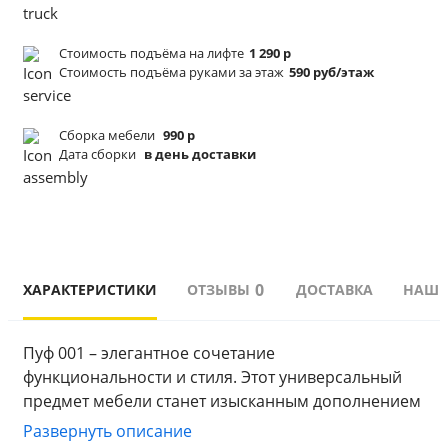
Стоимость подъёма
на лифте
1 290 р
Стоимость подъёма
руками за этаж
590 руб/этаж
Сборка мебели
990 р
Дата сборки
в день доставки
0
ХАРАКТЕРИСТИКИ
ОТЗЫВЫ
ДОСТАВКА
НАШИ
Пуф 001 – элегантное сочетание 
функциональности и стиля. Этот универсальный 
предмет мебели станет изысканным дополнением 
любого интерьера, добавляя ему комфорта и уюта.
Развернуть описание