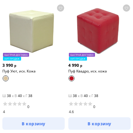
эксплуатации. Комбинация из разного типа 
тканевых волокон продлевает срок службы. 
Верхняя мебельная ткань имеет эффектный 
внешний вид и отличается простотой в уходе.
Маленький размер
При габаритах: 33х33х46 см пуф подойдет для 
любых пространств.
БЫСТРАЯ ДОСТАВКА
БЫСТРАЯ ДОСТАВКА
ХИТ ПРОДАЖ
ХИТ ПРОДАЖ
3 990
4 990
р
р
Пуф Уют, иск. Кожа
Пуф Квадро, иск. кожа
Ш
38
x
В
40
x
Г
38
Ш
38
x
В
40
x
Г
38
0
0
4
4.6
В корзину
В корзину