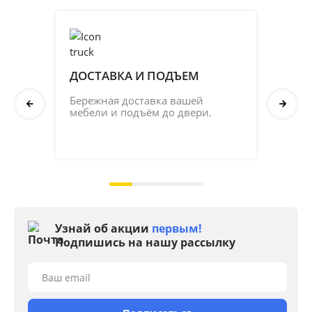
ДОСТАВКА И ПОДЪЕМ
ПР
СБ
Бережная доставка вашей 
мебели и подъём до двери.
Соб
кач
на 2
Узнай об акции
первым!
Подпишись на нашу рассылку
Ваш email