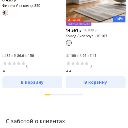
р
Фиеста Уют комод 850
-14%
АКЦИЯ
БЫСТРАЯ ДОСТАВКА
14 561
16 930
р
р
Комод Ливерпуль 10.103
Ш
85
x
В
86.6
x
Г
50
Ш
100
x
В
95
x
Г
41
0
0
4
4.4
В корзину
В корзину
С заботой о клиентах