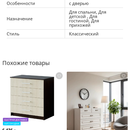
Особенности
с дверью
Габаритные размеры комода (ШхГхВ): 79.7х38.3х97.9 см.
Для спальни, Для
детской , Для
Назначение
гостиной, Для
прихожей
Модель товара: Эйр 16.241.
Стиль
Классический
Производитель: мебельная фабрика Моби.
Похожие товары
БЫСТРАЯ ДОСТАВКА
ХИТ ПРОДАЖ
6 436