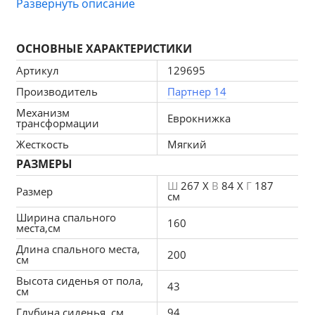
Развернуть описание
трансформируется в широкую кровать. Изделие 
оснащено съемными подушками, дополнено 
ОСНОВНЫЕ ХАРАКТЕРИСТИКИ
вместительными ящиками для белья. 
Комфортабельность отдыха гарантирована.
Артикул
129695
Производитель
Партнер 14
Состав набора:
Механизм
Модуль диван - 1шт. ШхГхВ - 100х84х118 см.
Еврокнижка
трансформации
Модуль канапе - 1шт. ШхГхВ - 100х84х187 см.
Жесткость
Мягкий
Модуль пуф - 1шт. ШхГхВ - 100х84х67 см.
РАЗМЕРЫ
Ш
267 X
В
84 X
Г
187
Размер
см
Ширина спального
160
места,см
Особенности углового модульного дивана с 
Длина спального места,
200
см
пуфом Лига-060 НПБ:
Высота сиденья от пола,
43
см
Прочность и лучшее качество сна
Глубина сиденья, см
94