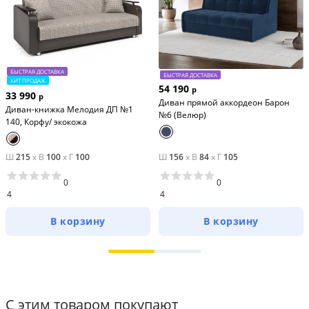
БЫСТРАЯ ДОСТАВКА
БЫСТРАЯ ДОСТАВКА
ХИТ ПРОДАЖ
54 190
р
33 990
р
Диван прямой аккордеон Барон
Диван-книжка Мелодия ДП №1
№6 (Велюр)
140, Корфу/ экокожа
Ш
215
x
В
100
x
Г
100
Ш
156
x
В
84
x
Г
105
0
0
4
4
В корзину
В корзину
С этим товаром покупают