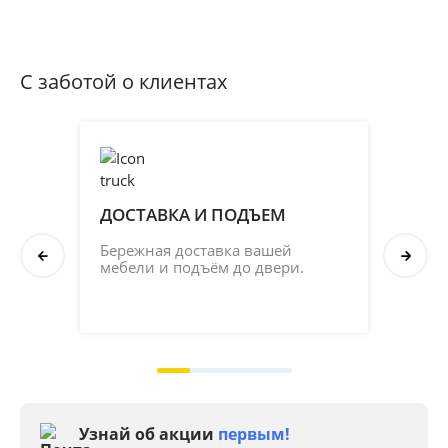
С заботой о клиентах
ДОСТАВКА И ПОДЪЕМ
ПР
СБ
Бережная доставка вашей 
мебели и подъём до двери.
Соб
кач
на 2
Узнай об акции
первым!