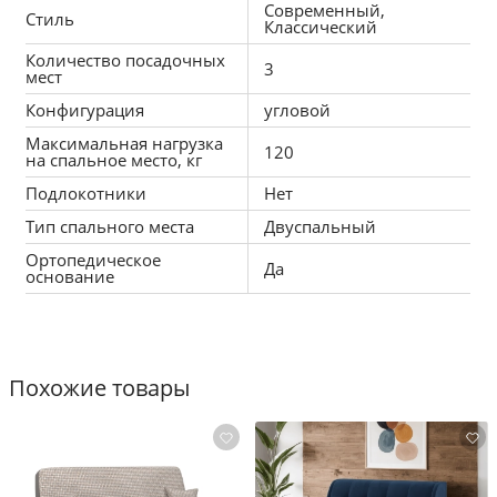
Современный,
Средний размер
Стиль
Классический
При габаритах: 267x84x187 см подойдет для 
Количество посадочных
3
комнат любых размеров, легко раскладывается, 
мест
обеспечивая спальное место 160x200 см.
Конфигурация
угловой
Максимальная нагрузка
120
на спальное место, кг
Подлокотники
Нет
Тип спального места
Двуспальный
Ортопедическое
Да
основание
Похожие товары