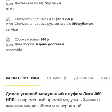
Доставка за МКАД
50 р за км
Стоимость подъёма
на лифте
1 290 р
Стоимость подъёма
руками за этаж
590 руб/этаж
Сборка мебели
990 р
Дата сборки
в день доставки
0
ХАРАКТЕРИСТИКИ
ОТЗЫВЫ
ДОСТАВКА
НАШИ
Диван угловой модульный с пуфом Лига-060 
НПБ 
– современный прямой модульный диван с 
лаконичным дизайном и невероятной 
функциональностью. В считанные секунды, он 