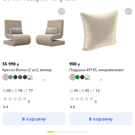
55 990
900
р
р
Кресло Волна (2 шт), велюр
Подушка 45*45, микровельвет
Ш
65
x
В
78
x
Г
77
Ш
45
x
В
45
x
Г
12
0
0
4.4
4.6
В корзину
В корзину