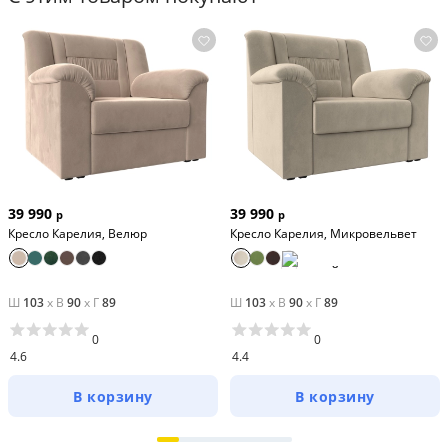
39 990
39 990
р
р
Кресло Карелия, Велюр
Кресло Карелия, Микровельвет
Ш
103
x
В
90
x
Г
89
Ш
103
x
В
90
x
Г
89
0
0
4.6
4.4
В корзину
В корзину