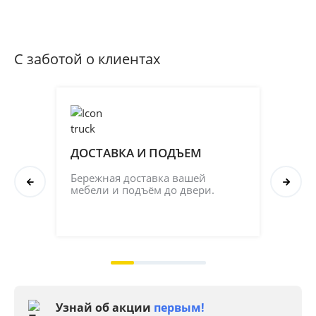
С заботой о клиентах
ДОСТАВКА И ПОДЪЕМ
ПР
СБ
Бережная доставка вашей 
мебели и подъём до двери.
Соб
кач
на 2
Узнай об акции
первым!