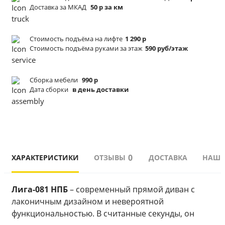
Доставка за МКАД
50 р за км
Стоимость подъёма
на лифте
1 290 р
Стоимость подъёма
руками за этаж
590 руб/этаж
Сборка мебели
990 р
Дата сборки
в день доставки
0
ХАРАКТЕРИСТИКИ
ОТЗЫВЫ
ДОСТАВКА
НАШИ
Лига-081 НПБ
 – современный прямой диван с 
лаконичным дизайном и невероятной 
функциональностью. В считанные секунды, он 