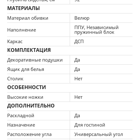
и имеет ровную поверхность. Долговечность – 
МАТЕРИАЛЫ
в среднем 15 лет.
Материал обивки
Велюр
Простота ухода и эстетичность
ППУ, Независимый
Наполнение
Пенополиуретан обеспечивает плавность и 
пружинный блок
удобство форм, комфорт во время 
Каркас
ДСП
эксплуатации. Комбинация из разного типа 
КОМПЛЕКТАЦИЯ
тканевых волокон продлевает срок службы. 
Декоративные подушки
Да
Верхняя мебельная ткань имеет эффектный 
Ящик для белья
внешний вид и отличается простотой в уходе.
Да
Столик
Нет
Средний размер
ОСОБЕННОСТИ
При габаритах: 255x95x117 см подойдет для 
комнат любых размеров, легко раскладывается, 
Высокие ножки
Нет
обеспечивая спальное место 157x204 см.
ДОПОЛНИТЕЛЬНО
Раскладной
Да
Назначение
Для гостиной
Расположение угла
Универсальный угол