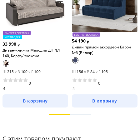
БЫСТРАЯ ДОСТАВКА
БЫСТРАЯ ДОСТАВКА
ХИТ ПРОДАЖ
54 190
р
33 990
р
Диван прямой аккордеон Барон
Диван-книжка Мелодия ДП №1
№6 (Велюр)
140, Корфу/ экокожа
Ш
215
x
В
100
x
Г
100
Ш
156
x
В
84
x
Г
105
0
0
4
4
В корзину
В корзину
С этим товаром покупают