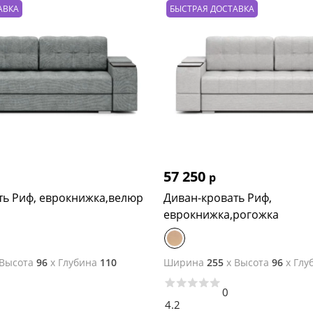
АВКА
БЫСТРАЯ ДОСТАВКА
57 250
р
ть Риф, еврокнижка,велюр
Диван-кровать Риф,
еврокнижка,рогожка
Высота
96
x
Глубина
110
Ширина
255
x
Высота
96
x
Глу
0
4.2