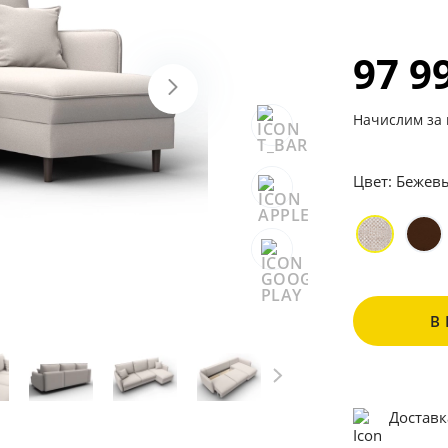
97 9
Начислим за 
Цвет:
Бежев
В
Доставк