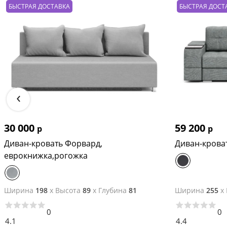
БЫСТРАЯ ДОСТАВКА
БЫСТРАЯ ДОСТ
‹
30 000
59 200
р
р
Диван-кровать Форвард,
Диван-крова
еврокнижка,рогожка
Ширина
198
x
Высота
89
x
Глубина
81
Ширина
255
x
0
0
4.1
4.4