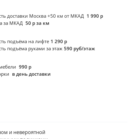
ть доставки Москва +50 км от МКАД
1 990 р
ка за МКАД
50 р за км
сть подъёма
на лифте
1 290 р
сть подъёма
руками за этаж
590 руб/этаж
 мебели
990 р
борки
в день доставки
ом и невероятной 