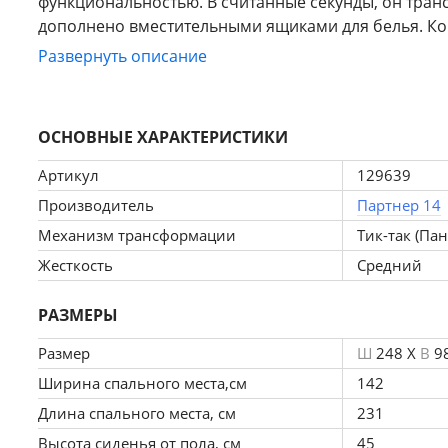
функциональностью. В считанные секунды, он тра
дополнено вместительными ящиками для белья. Ко
Развернуть описание
Особенности углового дивана Лига-064 НПБ:
ОСНОВНЫЕ ХАРАКТЕРИСТИКИ
Артикул
129639
Прочность и лучшее качество сна.
 Наполните
Производитель
Партнер 14
посредством особого плетения, что позволяет и
Механизм трансформации
Тик-так (Па
отдыха.
Жесткость
Средний
Долговечность
. Жесткий каркас исключает сме
надежна, устойчива и имеет ровную поверхность.
РАЗМЕРЫ
Простота ухода и эстетичность.
 Пенополиурет
Размер
Комбинация из разного типа тканевых волокон п
Ш
248 X
В
9
отличается простотой в уходе.
Ширина спального места,см
142
Средний размер.
 При габаритах: 248x98x163 с
Длина спального места, см
231
спальное место 142x231 см.
Высота сиденья от пола, см
45