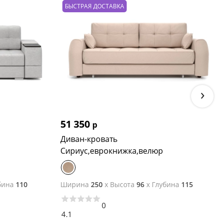
БЫСТРАЯ ДОСТАВКА
›
51 350
р
Диван-кровать
Сириус,еврокнижка,велюр
бина
110
Ширина
250
x
Высота
96
x
Глубина
115
0
4.1