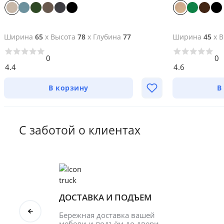
Ширина
65
x
Высота
78
x
Глубина
77
Ширина
45
x
В
0
0
4.4
4.6
В корзину
В
С заботой о клиентах
ДОСТАВКА И ПОДЪЕМ
Бережная доставка вашей 
мебели и подъём до двери.