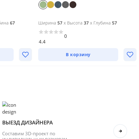
бина
67
Ширина
57
x
Высота
37
x
Глубина
57
0
4.4
В корзину
ВЫЕЗД ДИЗАЙНЕРА
БОНУ
Составим 3D-проект по 
Оформл
индивидуальным размерам. 
получ