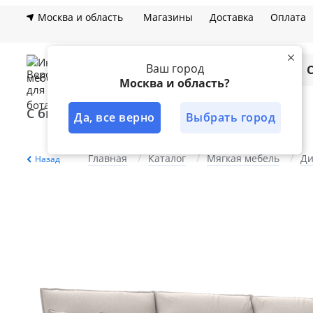
Москва и область
Магазины
Доставка
Оплата
Ваш город
Каталог
Москва и область?
С быстрой доставкой
Лучшее решение
Да, все верно
Выбрать город
Главная
Каталог
Мягкая мебель
Ди
Назад