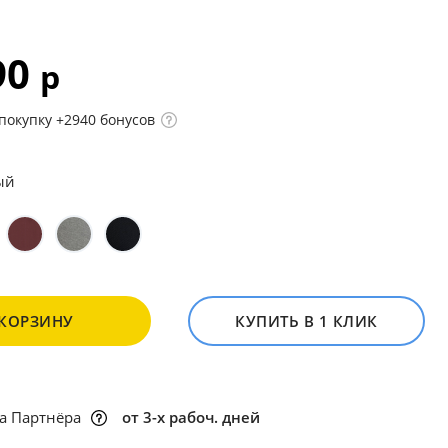
90
р
покупку +2940 бонусов
ый
 КОРЗИНУ
КУПИТЬ В 1 КЛИК
а Партнёра
от 3-х рабоч. дней