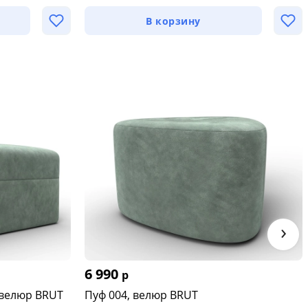
В корзину
›
6 990
р
 велюр BRUT
Пуф 004, велюр BRUT