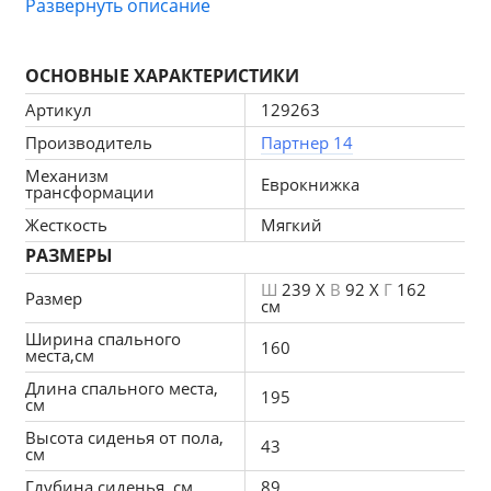
Развернуть описание
оснащено мягкими подлокотниками и съемными 
подушками, дополнено вместительными ящиками 
ОСНОВНЫЕ ХАРАКТЕРИСТИКИ
для белья. Комфортабельность отдыха 
гарантирована.
Артикул
129263
Производитель
Партнер 14
Механизм
Особенности углового дивана Лига-057 НПБ:
Еврокнижка
трансформации
Жесткость
Мягкий
Прочность и лучшее качество сна
РАЗМЕРЫ
Наполнитель отлично подходит для дивана в 
Ш
239 X
В
92 X
Г
162
гостиную. Пружины связаны между собой 
Размер
см
посредством особого плетения, что позволяет 
Ширина спального
избежать их прямого соприкосновения и 
160
места,см
трения – звуки не потревожат во время отдыха.
Длина спального места,
195
см
Долговечность
Жесткий каркас исключает смещение. 
Высота сиденья от пола,
43
см
Долговечность – в среднем 15 лет.
Глубина сиденья, см
89