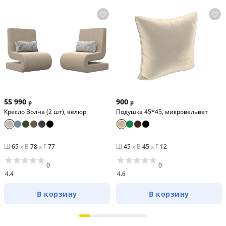
55 990
900
р
р
Кресло Волна (2 шт), велюр
Подушка 45*45, микровельвет
Ш
65
x
В
78
x
Г
77
Ш
45
x
В
45
x
Г
12
0
0
4.4
4.6
В корзину
В корзину