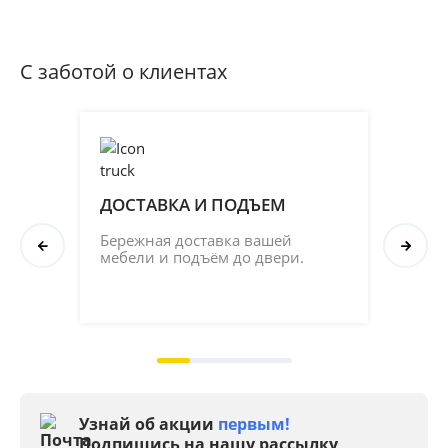
С заботой о клиентах
ДОСТАВКА И ПОДЪЕМ
ПР
СБ
Бережная доставка вашей 
мебели и подъём до двери.
Соб
кач
на 2
Узнай об акции
первым!
Подпишись на нашу рассылку