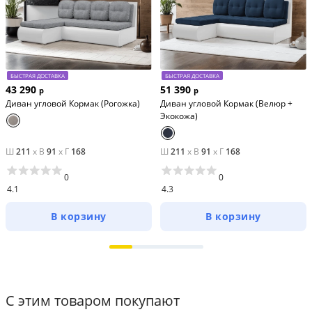
БЫСТРАЯ ДОСТАВКА
БЫСТРАЯ ДОСТАВКА
43 290
51 390
р
р
Диван угловой Кормак (Рогожка)
Диван угловой Кормак (Велюр +
Экокожа)
Ш
211
x
В
91
x
Г
168
Ш
211
x
В
91
x
Г
168
0
0
4.1
4.3
В корзину
В корзину
С этим товаром покупают