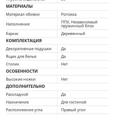
Простота ухода и эстетичность
МАТЕРИАЛЫ
Пенополиуретан обеспечивает плавность и 
Материал обивки
удобство форм, комфорт во время 
Рогожка
эксплуатации. Верхняя мебельная ткань имеет 
ППУ, Независимый
Наполнение
пружинный блок
эффектный внешний вид и отличается 
простотой в уходе.
Каркас
Деревянный
КОМПЛЕКТАЦИЯ
Большой размер
При габаритах: 239x92x162 см подойдет для 
Декоративные подушки
Да
просторных комнат для большой семьи или 
Ящик для белья
Да
вечеров в компании, легко раскладывается, 
Столик
Нет
обеспечивая спальное место 160x195 см.
ОСОБЕННОСТИ
Высокие ножки
Нет
ДОПОЛНИТЕЛЬНО
Раскладной
Да
Назначение
Для гостиной
Расположение угла
Правый угол