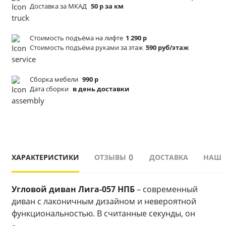
Доставка за МКАД
50 р за км
Стоимость подъёма
на лифте
1 290 р
Стоимость подъёма
руками за этаж
590 руб/этаж
Сборка мебели
990 р
Дата сборки
в день доставки
0
ХАРАКТЕРИСТИКИ
ОТЗЫВЫ
ДОСТАВКА
НАШИ
Угловой диван Лига-057 НПБ
 – современный 
диван с лаконичным дизайном и невероятной 
функциональностью. В считанные секунды, он 
трансформируется в широкую кровать. Изделие 