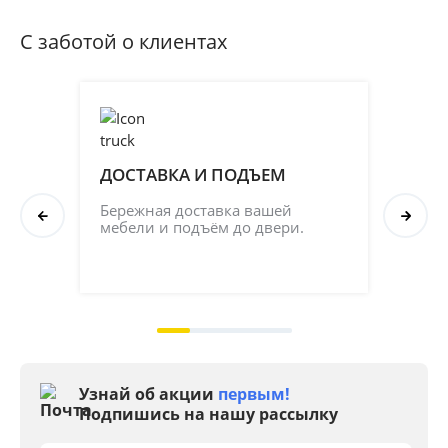
С заботой о клиентах
ДОСТАВКА И ПОДЪЕМ
ПР
СБ
Бережная доставка вашей 
мебели и подъём до двери.
Соб
кач
на 2
Узнай об акции
первым!
Подпишись на нашу рассылку