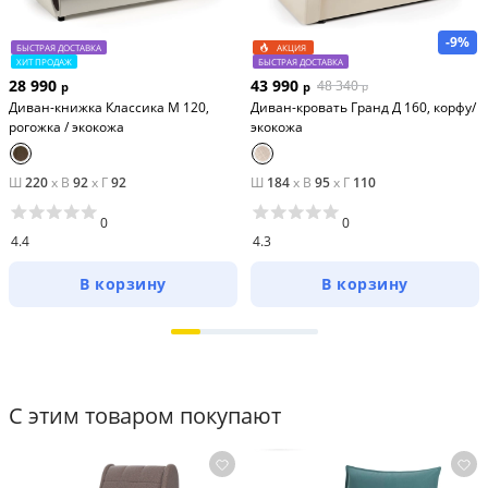
-9%
БЫСТРАЯ ДОСТАВКА
АКЦИЯ
ХИТ ПРОДАЖ
БЫСТРАЯ ДОСТАВКА
28 990
43 990
48 340
р
р
р
Диван-книжка Классика М 120,
Диван-кровать Гранд Д 160, корфу/
рогожка / экокожа
экокожа
Ш
220
x
В
92
x
Г
92
Ш
184
x
В
95
x
Г
110
0
0
4.4
4.3
В корзину
В корзину
С этим товаром покупают