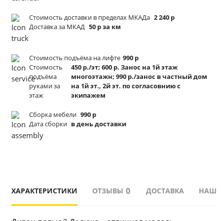
Стоимость доставки в пределах МКАДа
2 240 р
Доставка за МКАД
50 р за км
Стоимость подъёма
на лифте
990 р
Стоимость
450 р./эт; 600 р. Занос на 1й этаж
подъёма
многоэтажн; 990 р./занос в частный дом
руками за
на 1й эт., 2й эт. по согласовнию с
этаж
экипажем
Сборка мебели
990 р
Дата сборки
в день доставки
0
ХАРАКТЕРИСТИКИ
ОТЗЫВЫ
ДОСТАВКА
НАШИ