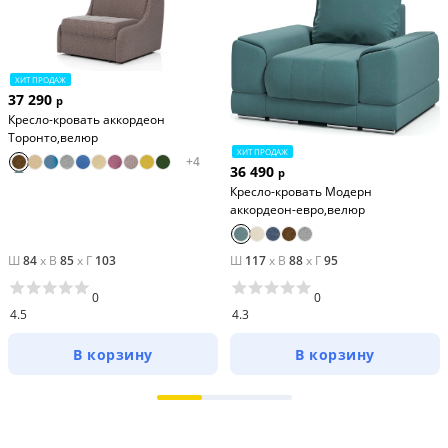
ХИТ ПРОДАЖ
37 290
р
Кресло-кровать аккордеон
Торонто,велюр
ХИТ ПРОДАЖ
+
4
36 490
р
Кресло-кровать Модерн
аккордеон-евро,велюр
Ш
84
x
В
85
x
Г
103
Ш
117
x
В
88
x
Г
95
0
0
4.5
4.3
В корзину
В корзину