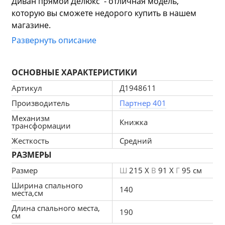
Диван прямой Делюкс  - отличная модель, 
которую вы сможете недорого купить в нашем 
магазине.
Стильный и выдержанный дизайн данной модели 
Развернуть описание
позволит вам разместить его практически в 
любом помещении.
ОСНОВНЫЕ ХАРАКТЕРИСТИКИ
Продуманная конструкция модели, впишется даже 
в небольшое пространство.
Артикул
Д1948611
Для создания Диван прямой Делюкс 
Производитель
Партнер 401
использовался прочный и приятный на ощупь 
Механизм
материал рогожка. Благодаря качественным 
Книжка
трансформации
материалам и простому в использовании 
Жесткость
Средний
механизму - книжка данная модель прослужит вам 
РАЗМЕРЫ
долгие годы.
Размер
Ш
215 X
В
91 X
Г
95 см
Ширина спального
140
места,см
Длина спального места,
190
см