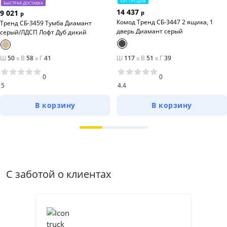
ХИТ ПРОДАЖ
БЫСТРАЯ ДОСТАВКА
14 437
9 021
р
р
Комод Тренд СБ-3447 2 ящика, 1
Тренд СБ-3459 Тумба Диамант
дверь Диамант серый
серый/ЛДСП Лофт Дуб дикий
Ш
50
x
В
58
x
Г
41
Ш
117
x
В
51
x
Г
39
0
0
5
4.4
В корзину
В корзину
С заботой о клиентах