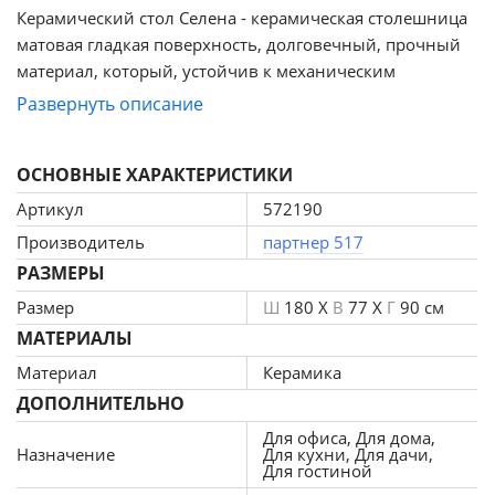
Керамический стол Селена - керамическая столешница
матовая гладкая поверхность, долговечный, прочный
материал, который, устойчив к механическим
повреждениям. Не требует особого ухода. Основа
Развернуть описание
столешницы МДФ 19мм, сверху керамическое полотно
толщиной 6мм. На металлических ножках цвета
ОСНОВНЫЕ ХАРАКТЕРИСТИКИ
золотой глянец установлены регулирующиеся
подпятники, с их помощью можно компенсировать
Артикул
572190
неровность напольного покрытия.
Производитель
партнер 517
РАЗМЕРЫ
Размер
Ш
180 X
В
77 X
Г
90 см
МАТЕРИАЛЫ
Материал
Керамика
ДОПОЛНИТЕЛЬНО
Для офиса, Для дома,
Назначение
Для кухни, Для дачи,
Для гостиной