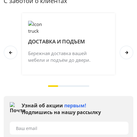
С заботой о клиентах
ДОСТАВКА И ПОДЪЕМ
П
Бережная доставка вашей
Со
мебели и подъём до двери.
ка
на 
Узнай об акции
первым!
Подпишись на нашу рассылку
Ваш email