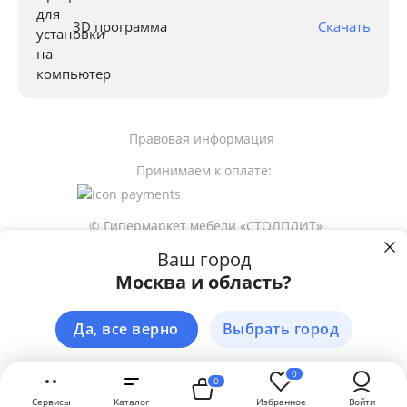
3D программа
Скачать
Правовая информация
Принимаем к оплате:
© Гипермаркет мебели «СТОЛПЛИТ»
Ваш город
Москва и область?
17 498
р
Пользуясь сайтом stolplit.ru, Вы подтверждаете использование cookie-
файлов вашего браузера с целью улучшения предложения и сервиса 
на основе ваших предпочтений и интересов. 
Подробнее
Да, все верно
Выбрать город
Сообщить о наличии
ЗАКРЫТЬ
0
0
Сервисы
Каталог
Избранное
Войти