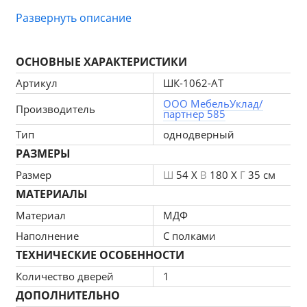
Развернуть описание
Может быть дополнительно 
укомплектован внутренним зеркалом - 
ОСНОВНЫЕ ХАРАКТЕРИСТИКИ
комплект ЗР-1011, приобретается 
отдельно.
Артикул
ШК-1062-АТ
ООО МебельУклад/
Производитель
партнер 585
Габариты: 
1800х540х352
Тип
однодверный
РАЗМЕРЫ
Размер
Ш
54 X
В
180 X
Г
35 см
Применяемые материалы: корпус ЛДСП, 
МАТЕРИАЛЫ
фасад МДФ.
Материал
МДФ
Наполнение
С полками
Производитель ООО "Мебельная компания 
ТЕХНИЧЕСКИЕ ОСОБЕННОСТИ
"Лером"
Количество дверей
1
ДОПОЛНИТЕЛЬНО