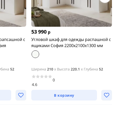
53 990
р
 рапсашной с
Угловой шкаф для одежды распашной с
фия
ящиками София 2200х2100х1300 мм
убина
52
Ширина
210
x
Высота
220.1
x
Глубина
52
0
4.6
В корзину