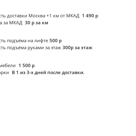
ть доставки Москва +1 км от МКАД
1 490 р
ка за МКАД
30 р за км
сть подъёма
на лифте
500 р
сть подъёма
руками за этаж
300р за этаж
 мебели
1 500 р
борки
В 1 из 3-х дней после доставки.