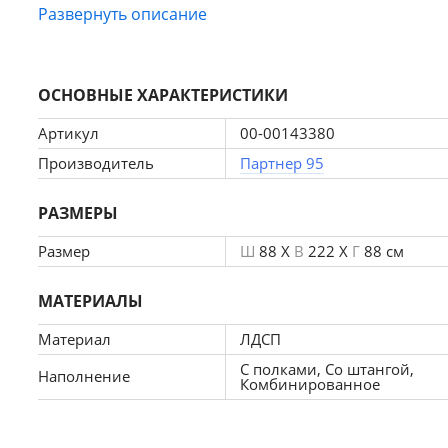
Развернуть описание
Особенности
корпус и фасад ЛДСП, белый
петли створок накладные
ОСНОВНЫЕ ХАРАКТЕРИСТИКИ
опоры подпятник пластик
фурнитура в комплекте
Артикул
00-00143380
универсальная сборка
Производитель
Партнер 95
max нагрузка на полку и штангу - 10 кг
хромированная штанга
РАЗМЕРЫ
Характеристики
Размер
Ш
88 X
В
222 X
Г
88 см
Ширина 
88
МАТЕРИАЛЫ
Глубина 
88
Материал
ЛДСП
Высота 
221.6
С полками, Со штангой,
Наполнение
Комбинированное
Вес 
97.5
Объем 
0.25