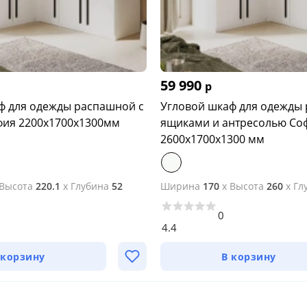
59 990
р
ф для одежды распашной с
Угловой шкаф для одежды
ия 2200х1700х1300мм
ящиками и антресолью Со
2600х1700х1300 мм
Высота
220.1
x
Глубина
52
Ширина
170
x
Высота
260
x
Гл
0
4.4
 корзину
В корзину