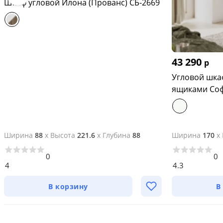
Шкаф угловой Илона (Прованс) СБ-2669
43 290
р
Угловой шка
ящиками Соф
Ширина
88
x
Высота
221.6
x
Глубина
88
Ширина
170
x
0
0
4
4.3
В корзину
В