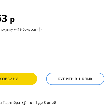
63
р
покупку +419 бонусов
 КОРЗИНУ
КУПИТЬ В 1 КЛИК
а Партнёра
от 1 до 3 дней