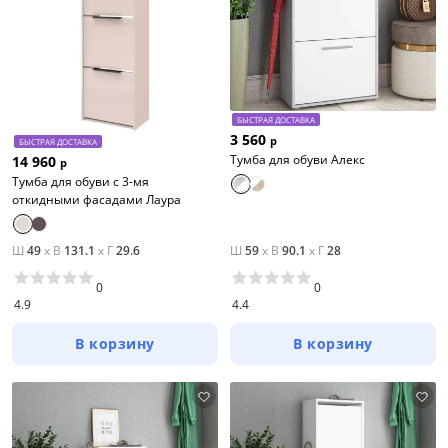
БЫСТРАЯ ДОСТАВКА
3 560
р
БЫСТРАЯ ДОСТАВКА
Тумба для обуви Алекс
14 960
р
Тумба для обуви с 3-мя
откидными фасадами Лаура
Ш
49
x
В
131.1
x
Г
29.6
Ш
59
x
В
90.1
x
Г
28
0
0
4.9
4.4
В корзину
В корзину