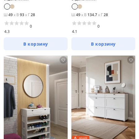
Ш
49
x
В
93
x
Г
28
Ш
49
x
В
134.7
x
Г
28
0
0
4.3
4.1
В корзину
В корзину
АКЦИЯ