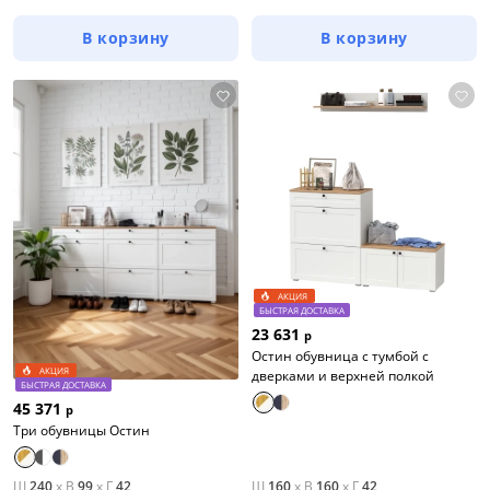
В корзину
В корзину
АКЦИЯ
БЫСТРАЯ ДОСТАВКА
23 631
р
Остин обувница с тумбой с
АКЦИЯ
дверками и верхней полкой
БЫСТРАЯ ДОСТАВКА
45 371
р
Три обувницы Остин
Ш
240
x
В
99
x
Г
42
Ш
160
x
В
160
x
Г
42