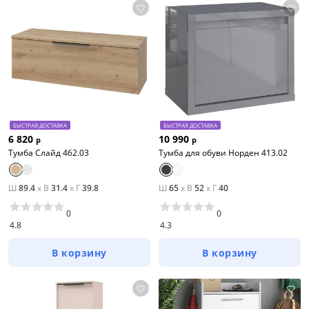
БЫСТРАЯ ДОСТАВКА
БЫСТРАЯ ДОСТАВКА
6 820
10 990
р
р
Тумба Слайд 462.03
Тумба для обуви Норден 413.02
Ш
89.4
x
В
31.4
x
Г
39.8
Ш
65
x
В
52
x
Г
40
0
0
4.8
4.3
В корзину
В корзину