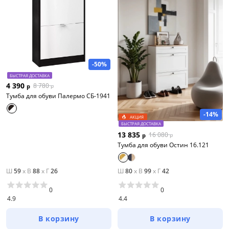
-50%
БЫСТРАЯ ДОСТАВКА
4 390
8 780
р
р
Тумба для обуви Палермо СБ-1941
-14%
АКЦИЯ
БЫСТРАЯ ДОСТАВКА
13 835
16 080
р
р
Тумба для обуви Остин 16.121
Ш
59
x
В
88
x
Г
26
Ш
80
x
В
99
x
Г
42
0
0
4.9
4.4
В корзину
В корзину