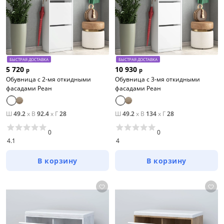
БЫСТРАЯ ДОСТАВКА
БЫСТРАЯ ДОСТАВКА
5 720
10 930
р
р
Обувница с 2-мя откидными
Обувница с 3-мя откидными
фасадами Реан
фасадами Реан
Ш
49.2
x
В
92.4
x
Г
28
Ш
49.2
x
В
134
x
Г
28
0
0
4.1
4
В корзину
В корзину