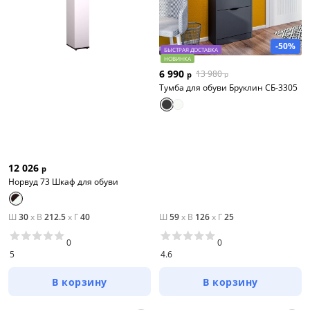
-50%
БЫСТРАЯ ДОСТАВКА
НОВИНКА
6 990
13 980
р
р
Тумба для обуви Бруклин СБ-3305
12 026
р
Норвуд 73 Шкаф для обуви
Ш
30
x
В
212.5
x
Г
40
Ш
59
x
В
126
x
Г
25
0
0
5
4.6
В корзину
В корзину