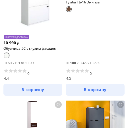
Тумба ТБ-16 Энигма
БЫСТРАЯ ДОСТАВКА
10 990
р
Обувница 5С с глухим фасадом
Ш
60
x
В
178
x
Г
23
Ш
100
x
В
45
x
Г
35.5
0
0
4.4
4.5
В корзину
В корзину