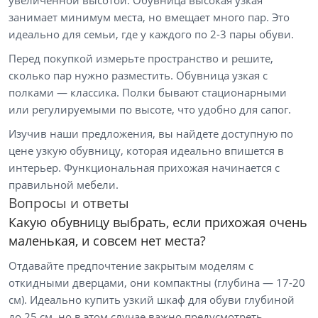
увеличенной высотой. Обувница высокая узкая
занимает минимум места, но вмещает много пар. Это
идеально для семьи, где у каждого по 2-3 пары обуви.
Перед покупкой измерьте пространство и решите,
сколько пар нужно разместить. Обувница узкая с
полками — классика. Полки бывают стационарными
или регулируемыми по высоте, что удобно для сапог.
Изучив наши предложения, вы найдете доступную по
Тип товара
цене узкую обувницу, которая идеально впишется в
Комоды
интерьер. Функциональная прихожая начинается с
правильной мебели.
Шкафы прямые
Вопросы и ответы
Прихожие
Какую обувницу выбрать, если прихожая очень
Модульные прихожие
маленькая, и совсем нет места?
Тумбы для обуви
Отдавайте предпочтение закрытым моделям с
откидными дверцами, они компактны (глубина — 17-20
Цена
см). Идеально купить узкий шкаф для обуви глубиной
до 25 см, но в этом случае важно предусмотреть