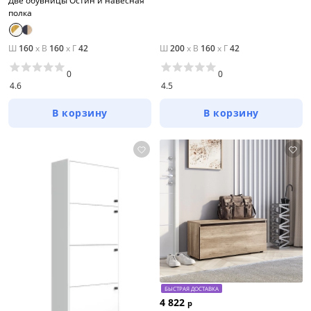
Две обувницы Остин и навесная
полка
Ш
160
x
В
160
x
Г
42
Ш
200
x
В
160
x
Г
42
0
0
4.6
4.5
В корзину
В корзину
БЫСТРАЯ ДОСТАВКА
4 822
р