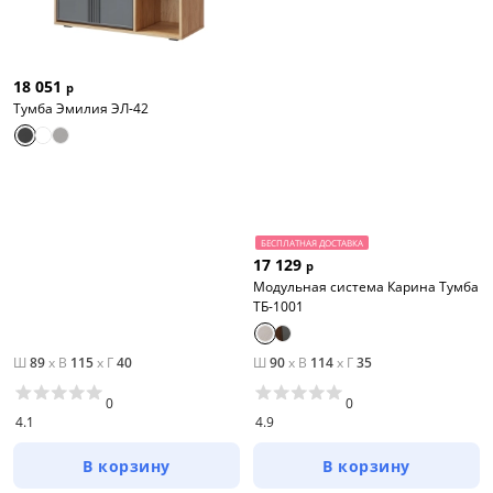
18 051
р
Тумба Эмилия ЭЛ-42
БЕСПЛАТНАЯ ДОСТАВКА
17 129
р
Модульная система Карина Тумба
ТБ-1001
Ш
89
x
В
115
x
Г
40
Ш
90
x
В
114
x
Г
35
0
0
4.1
4.9
В корзину
В корзину