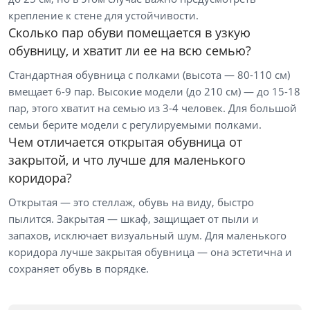
от
до
крепление к стене для устойчивости.
Сколько пар обуви помещается в узкую
обувницу, и хватит ли ее на всю семью?
Мебель Столплит
Стандартная обувница с полками (высота — 80-110 см)
вмещает 6-9 пар. Высокие модели (до 210 см) — до 15-18
Цвет
пар, этого хватит на семью из 3-4 человек. Для большой
семьи берите модели с регулируемыми полками.
Белый
Чем отличается открытая обувница от
Бежевый
закрытой, и что лучше для маленького
коридора?
Черный
Серый
Открытая — это стеллаж, обувь на виду, быстро
пылится. Закрытая — шкаф, защищает от пыли и
Коричневый
запахов, исключает визуальный шум. Для маленького
коридора лучше закрытая обувница — она эстетична и
Размер
сохраняет обувь в порядке.
Ширина, см