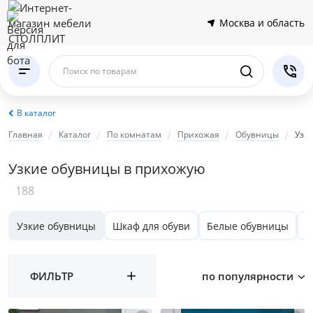
Москва и область
Поиск по товарам
В каталог
Главная
Каталог
По комнатам
Прихожая
Обувницы
Узк
Узкие обувницы в прихожую
188
Узкие обувницы
Шкаф для обуви
Белые обувницы
Н
ФИЛЬТР
по популярности