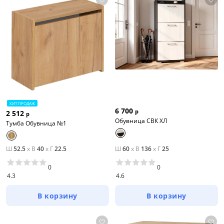
ХИТ ПРОДАЖ
6 700
р
2 512
р
Обувница СВК XЛ
Тумба Обувница №1
Ш
52.5
x
В
40
x
Г
22.5
Ш
60
x
В
136
x
Г
25
0
0
4.3
4.6
В корзину
В корзину