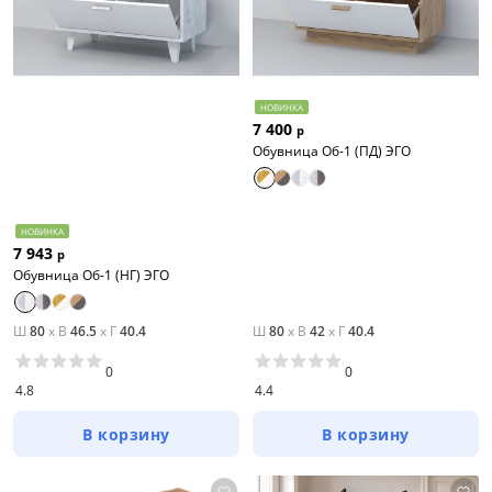
НОВИНКА
7 400
р
Обувница Об-1 (ПД) ЭГО
НОВИНКА
7 943
р
Обувница Об-1 (НГ) ЭГО
Ш
80
x
В
46.5
x
Г
40.4
Ш
80
x
В
42
x
Г
40.4
0
0
4.8
4.4
В корзину
В корзину