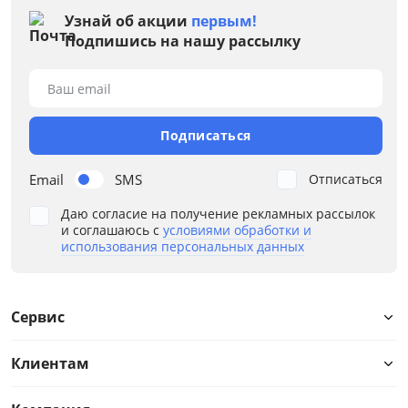
от
до
Узнай об акции
первым!
Подпишись на нашу рассылку
Глубина, см
Ваш email
от
до
Подписаться
Email
SMS
Отписаться
Высота, см
Даю согласие на получение рекламных рассылок
и соглашаюсь с
условиями обработки и
использования персональных данных
от
до
Сервис
Материал
Клиентам
Размер