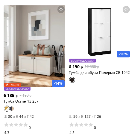
-50%
БЫСТРАЯ ДОСТАВКА
6 190
12 380
р
р
Тумба для обуви Палермо СБ-1942
-14%
АКЦИЯ
БЫСТРАЯ ДОСТАВКА
6 185
7 190
р
р
Тумба Остин 13.257
Ш
80
x
В
44
x
Г
42
Ш
59
x
В
127
x
Г
26
0
0
4.3
4.5