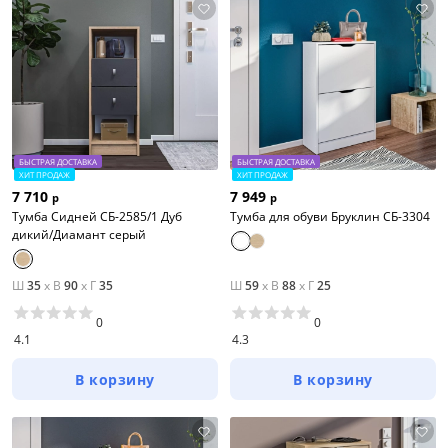
БЫСТРАЯ ДОСТАВКА
БЫСТРАЯ ДОСТАВКА
ХИТ ПРОДАЖ
ХИТ ПРОДАЖ
7 710
7 949
р
р
Тумба Сидней СБ-2585/1 Дуб
Тумба для обуви Бруклин СБ-3304
дикий/Диамант серый
Ш
35
x
В
90
x
Г
35
Ш
59
x
В
88
x
Г
25
0
0
4.1
4.3
В корзину
В корзину