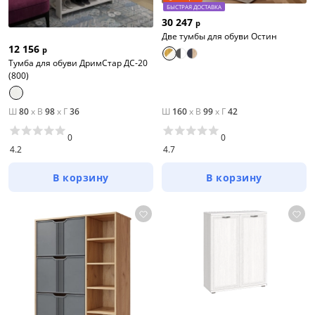
БЫСТРАЯ ДОСТАВКА
30 247
р
Две тумбы для обуви Остин
12 156
р
Тумба для обуви ДримСтар ДС-20
(800)
Ш
80
x
В
98
x
Г
36
Ш
160
x
В
99
x
Г
42
0
0
4.2
4.7
В корзину
В корзину