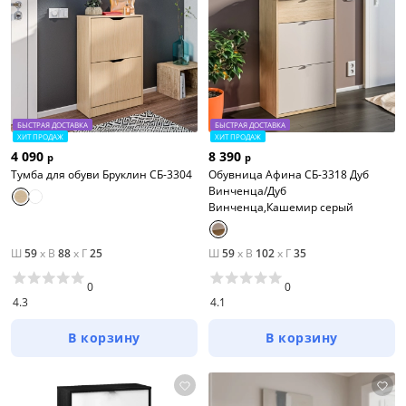
БЫСТРАЯ ДОСТАВКА
БЫСТРАЯ ДОСТАВКА
ХИТ ПРОДАЖ
ХИТ ПРОДАЖ
4 090
8 390
р
р
Тумба для обуви Бруклин СБ-3304
Обувница Афина СБ-3318 Дуб
Винченца/Дуб
Винченца,Кашемир серый
Ш
59
x
В
88
x
Г
25
Ш
59
x
В
102
x
Г
35
0
0
4.3
4.1
В корзину
В корзину