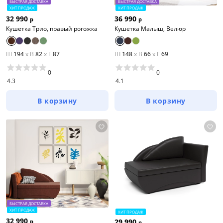
БЫСТРАЯ ДОСТАВКА
БЫСТРАЯ ДОСТАВКА
ХИТ ПРОДАЖ
ХИТ ПРОДАЖ
32 990
36 990
р
р
Кушетка Трио, правый рогожка
Кушетка Малыш, Велюр
Ш
194
x
В
82
x
Г
87
Ш
148
x
В
66
x
Г
69
0
0
4.3
4.1
В корзину
В корзину
БЫСТРАЯ ДОСТАВКА
ХИТ ПРОДАЖ
ХИТ ПРОДАЖ
32 990
29 990
р
р