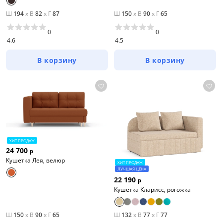
Ш
194
x
В
82
x
Г
87
Ш
150
x
В
90
x
Г
65
0
0
4.6
4.5
В корзину
В корзину
ХИТ ПРОДАЖ
24 700
р
Кушетка Лея, велюр
ХИТ ПРОДАЖ
ЛУЧШАЯ ЦЕНА
22 190
р
Кушетка Кларисс, рогожка
Ш
150
x
В
90
x
Г
65
Ш
132
x
В
77
x
Г
77