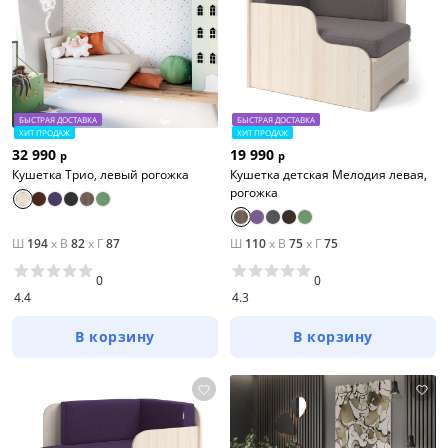
БЫСТРАЯ ДОСТАВКА
БЫСТРАЯ ДОСТАВКА
ХИТ ПРОДАЖ
ХИТ ПРОДАЖ
32 990
19 990
р
р
Кушетка Трио, левый рогожка
Кушетка детская Мелодия левая,
рогожка
Ш
194
x
В
82
x
Г
87
Ш
110
x
В
75
x
Г
75
0
0
4.4
4.3
В корзину
В корзину