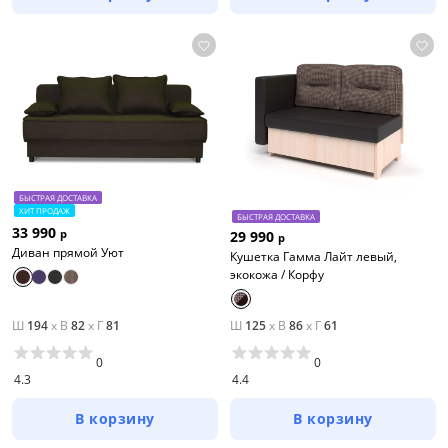
БЫСТРАЯ ДОСТАВКА
ХИТ ПРОДАЖ
БЫСТРАЯ ДОСТАВКА
33 990
р
29 990
р
Диван прямой Уют
Кушетка Гамма Лайт левый,
экокожа / Корфу
Ш
194
x
В
82
x
Г
81
Ш
125
x
В
86
x
Г
61
0
0
4.3
4.4
В корзину
В корзину