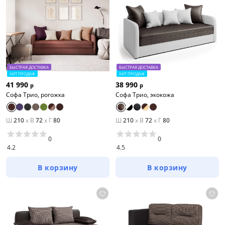
БЫСТРАЯ ДОСТАВКА
БЫСТРАЯ ДОСТАВКА
ХИТ ПРОДАЖ
ХИТ ПРОДАЖ
41 990
38 990
р
р
Софа Трио, рогожка
Софа Трио, экокожа
Ш
210
x
В
72
x
Г
80
Ш
210
x
В
72
x
Г
80
0
0
4.2
4.5
В корзину
В корзину