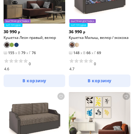
БЫСТРАЯ ДОСТАВКА
БЫСТРАЯ ДОСТАВКА
ХИТ ПРОДАЖ
ХИТ ПРОДАЖ
30 990
36 990
р
р
Кушетка Леон правый, велюр
Кушетка Малыш, велюр / экокожа
Ш
155
x
В
79
x
Г
76
Ш
148
x
В
66
x
Г
69
0
0
4.6
4.7
В корзину
В корзину