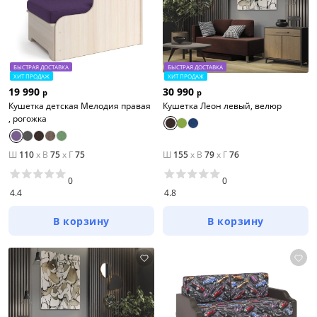
БЫСТРАЯ ДОСТАВКА
БЫСТРАЯ ДОСТАВКА
ХИТ ПРОДАЖ
ХИТ ПРОДАЖ
19 990
30 990
р
р
Кушетка детская Мелодия правая
Кушетка Леон левый, велюр
, рогожка
Ш
110
x
В
75
x
Г
75
Ш
155
x
В
79
x
Г
76
0
0
4.4
4.8
В корзину
В корзину