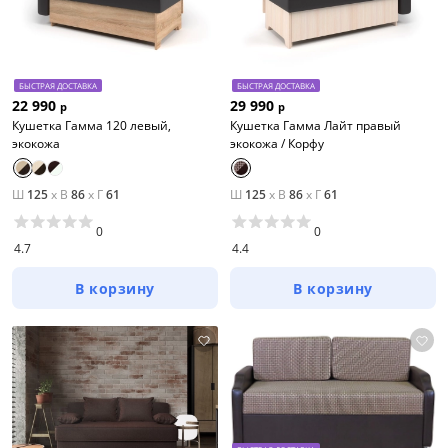
БЫСТРАЯ ДОСТАВКА
БЫСТРАЯ ДОСТАВКА
22 990
29 990
р
р
Кушетка Гамма 120 левый,
Кушетка Гамма Лайт правый
экокожа
экокожа / Корфу
Ш
125
x
В
86
x
Г
61
Ш
125
x
В
86
x
Г
61
0
0
4.7
4.4
В корзину
В корзину