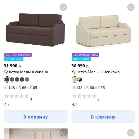
БЫСТРАЯ ДОСТАВКА
БЫСТРАЯ ДОСТАВКА
ХИТ ПРОДАЖ
ХИТ ПРОДАЖ
31 990
36 990
р
р
Кушетка Малыш савана
Кушетка Малыш, иск.кожа
Ш
148
x
В
66
x
Г
65
Ш
148
x
В
66
x
Г
65
0
0
4.7
4.1
В корзину
В корзину