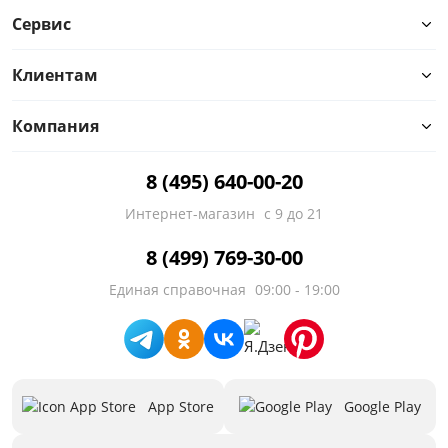
Конфигурация
Сервис
Назначение
Клиентам
Наполнение
Компания
Ортопедическое основание
8 (495) 640-00-20
Подлокотники
Интернет-магазин
с 9 до 21
Расположение угла
8 (499) 769-30-00
Стиль
Единая справочная
09:00 - 19:00
Тип спального места
Количество посадочных мест
App Store
Google Play
Высокие ножки