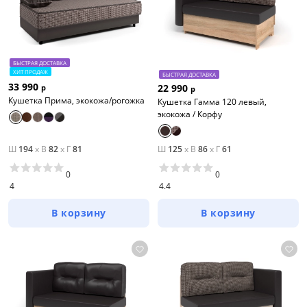
БЫСТРАЯ ДОСТАВКА
ХИТ ПРОДАЖ
БЫСТРАЯ ДОСТАВКА
33 990
22 990
р
р
Кушетка Прима, экокожа/рогожка
Кушетка Гамма 120 левый,
экокожа / Корфу
Ш
194
x
В
82
x
Г
81
Ш
125
x
В
86
x
Г
61
0
0
4
4.4
В корзину
В корзину