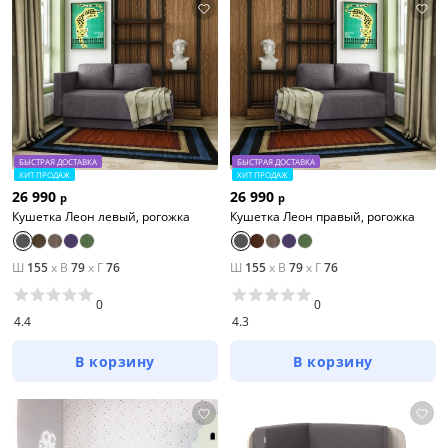
БЫСТРАЯ ДОСТАВКА
БЫСТРАЯ ДОСТАВКА
ХИТ ПРОДАЖ
ХИТ ПРОДАЖ
26 990
26 990
р
р
Кушетка Леон левый, рогожка
Кушетка Леон правый, рогожка
Ш
155
x
В
79
x
Г
76
Ш
155
x
В
79
x
Г
76
0
0
4.4
4.3
В корзину
В корзину