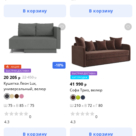
В корзину
В корзину
-10%
АКЦИЯ
БЫСТРАЯ ДОСТАВКА
БЫСТРАЯ ДОСТАВКА
20 205
22 450
р
р
ХИТ ПРОДАЖ
Кушетка Леон Lux,
41 990
р
универсальный, велюр
Софа Трио, велюр
Ш
75
x
В
85
x
Г
75
Ш
210
x
В
72
x
Г
80
0
0
4.3
4.3
В корзину
В корзину