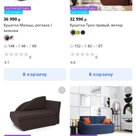
БЫСТРАЯ ДОСТАВКА
БЫСТРАЯ ДОСТАВКА
ХИТ ПРОДАЖ
ХИТ ПРОДАЖ
36 990
32 990
р
р
Кушетка Малыш, рогожка /
Кушетка Трио правый, велюр
экокожа
Ш
148
x
В
66
x
Г
69
Ш
152
x
В
82
x
Г
87
0
0
4.1
4.6
В корзину
В корзину