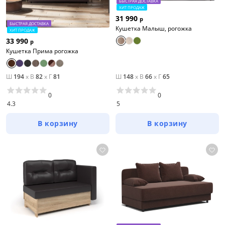
БЫСТРАЯ ДОСТАВКА
ХИТ ПРОДАЖ
31 990
р
БЫСТРАЯ ДОСТАВКА
Кушетка Малыш, рогожка
ХИТ ПРОДАЖ
33 990
р
Кушетка Прима рогожка
Ш
194
x
В
82
x
Г
81
Ш
148
x
В
66
x
Г
65
Тип товара
0
0
4.3
5
Кровати
В корзину
В корзину
Кушетки
Диваны
Цена
от
до