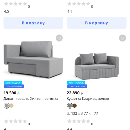
0
0
4.5
4.1
В корзину
В корзину
ХИТ ПРОДАЖ
ХИТ ПРОДАЖ
ЛУЧШАЯ ЦЕНА
ЛУЧШАЯ ЦЕНА
19 590
22 890
р
р
Диван-кровать Хилтон, рогожка
Кушетка Кларисс, велюр
Ш
132
x
В
77
x
Г
77
0
0
4
4.4