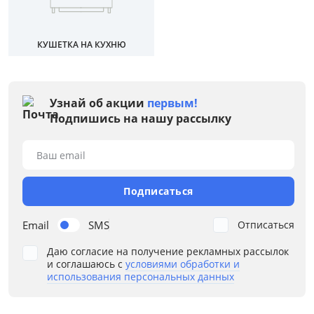
Особенности
КУШЕТКА НА КУХНЮ
Размер спального места, см
Материал обивки
Узнай об акции
первым!
Раскладной
Подпишись на нашу рассылку
Механизм трансформации
Ваш email
Пружинный блок
Подписаться
Дополнительные опции
Email
SMS
Отписаться
Жесткость
Даю согласие на получение рекламных рассылок
и соглашаюсь с
условиями обработки и
использования персональных данных
Каркас