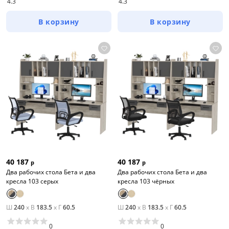
4.3
4.3
В корзину
В корзину
40 187
40 187
р
р
Два рабочих стола Бета и два
Два рабочих стола Бета и два
кресла 103 серых
кресла 103 чёрных
Ш
240
x
В
183.5
x
Г
60.5
Ш
240
x
В
183.5
x
Г
60.5
0
0