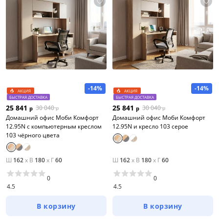
-14%
-14%
АКЦИЯ
АКЦИЯ
БЫСТРАЯ ДОСТАВКА
БЫСТРАЯ ДОСТАВКА
25 841
25 841
30 040
30 040
р
р
р
р
Домашний офис Моби Комфорт
Домашний офис Моби Комфорт
12.95N с компьютерным креслом
12.95N и кресло 103 серое
103 чёрного цвета
Ш
162
x
В
180
x
Г
60
Ш
162
x
В
180
x
Г
60
0
0
4.5
4.5
В корзину
В корзину