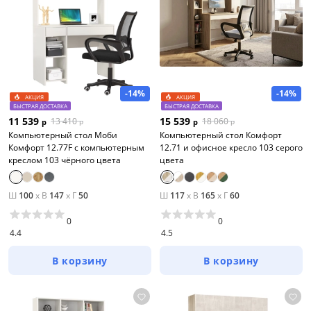
-14%
-14%
АКЦИЯ
АКЦИЯ
БЫСТРАЯ ДОСТАВКА
БЫСТРАЯ ДОСТАВКА
11 539
15 539
13 410
18 060
р
р
р
р
Компьютерный стол Моби
Компьютерный стол Комфорт
Комфорт 12.77F с компьютерным
12.71 и офисное кресло 103 серого
креслом 103 чёрного цвета
цвета
Ш
100
x
В
147
x
Г
50
Ш
117
x
В
165
x
Г
60
0
0
4.4
4.5
В корзину
В корзину