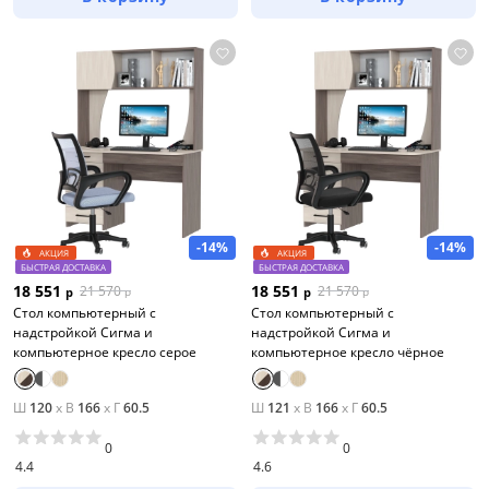
-14%
-14%
АКЦИЯ
АКЦИЯ
БЫСТРАЯ ДОСТАВКА
БЫСТРАЯ ДОСТАВКА
18 551
18 551
21 570
21 570
р
р
р
р
Стол компьютерный с
Стол компьютерный с
надстройкой Сигма и
надстройкой Сигма и
компьютерное кресло серое
компьютерное кресло чёрное
Ш
120
x
В
166
x
Г
60.5
Ш
121
x
В
166
x
Г
60.5
0
0
4.4
4.6