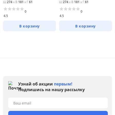
Цена
Ш
274
x
В
181
x
Г
61
Ш
274
x
В
181
x
Г
61
0
0
от
до
4.5
4.5
В корзину
В корзину
Цвет
Белый
Бежевый
Зеленый
Серый
Коричневый
Узнай об акции
первым!
Подпишись на нашу рассылку
Размер
Ширина, см
Ваш email
от
до