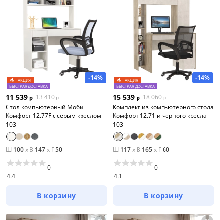
-14%
-14%
АКЦИЯ
АКЦИЯ
БЫСТРАЯ ДОСТАВКА
БЫСТРАЯ ДОСТАВКА
11 539
15 539
13 410
18 060
р
р
р
р
Стол компьютерный Моби
Комплект из компьютерного стола
Комфорт 12.77F с серым креслом
Комфорт 12.71 и черного кресла
103
103
Ш
100
x
В
147
x
Г
50
Ш
117
x
В
165
x
Г
60
0
0
4.4
4.1
В корзину
В корзину