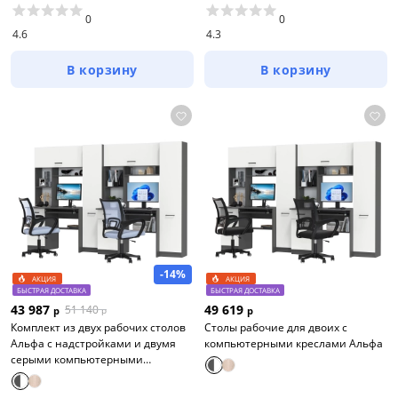
0
0
4.6
4.3
В корзину
В корзину
-14%
АКЦИЯ
АКЦИЯ
БЫСТРАЯ ДОСТАВКА
БЫСТРАЯ ДОСТАВКА
43 987
49 619
51 140
р
р
р
Комплект из двух рабочих столов
Столы рабочие для двоих с
Альфа с надстройками и двумя
компьютерными креслами Aльфа
серыми компьютерными
креслами