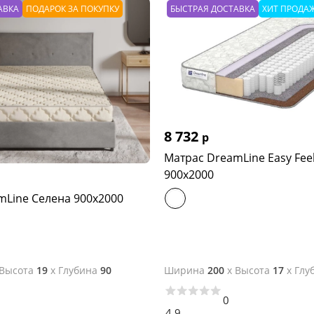
АВКА
ПОДАРОК ЗА ПОКУПКУ
БЫСТРАЯ ДОСТАВКА
ХИТ ПРОДА
8 732
р
Матрас DreamLine Easy Fee
900x2000
mLine Селена 900x2000
Высота
19
x
Глубина
90
Ширина
200
x
Высота
17
x
Глу
0
4.9