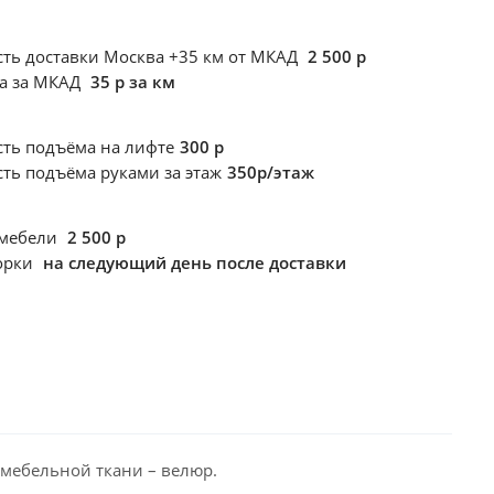
ть доставки Москва +35 км от МКАД
2 500 р
ка за МКАД
35 р за км
сть подъёма
на лифте
300 р
сть подъёма
руками за этаж
350р/этаж
 мебели
2 500 р
борки
на следующий день после доставки
мебельной ткани – велюр. 