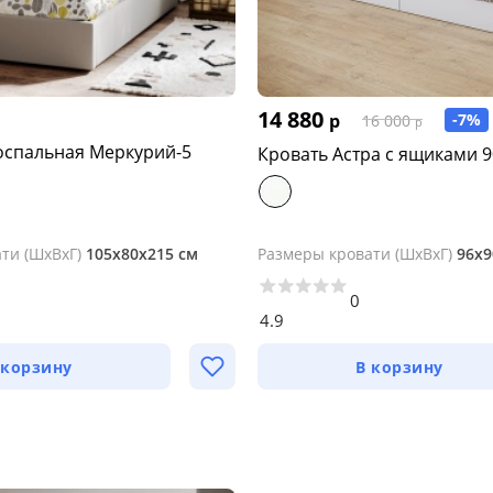
14 880
р
-7%
16 000
р
оспальная Меркурий-5
Кров
ти (ШхВхГ)
105х80х215 см
Размеры кровати (ШхВхГ)
96х9
0
4.9
 корзину
В корзину