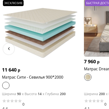
ЭКСКЛЮЗИВ
БЫСТРАЯ ДОСТ
‹
7 960
р
Матрас Drea
11 640
р
Матрас Сити - Севилья 900*2000
Ширина
90
x
Высота
14
x
Глубина
200
Ширина
200
x
0
0
4.4
4.1