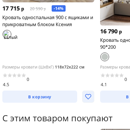
17 715
р
-14%
20 590
р
Кровать односпальная 900 с ящиками и
прикроватным блоком Ксения
16 790
р
Кровать одн
90*200
Размеры кровати (ШхВхГ)
118х72х222 см
Размеры крова
0
0
4.5
4.1
В корзину
В
С этим товаром покупают