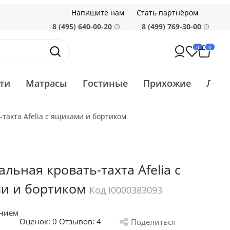
Напишите нам
Стать партнёром
8 (495) 640-00-20
8 (499) 769-30-00
0
0
ти
Матрасы
Гостиные
Прихожие
Ликв
тахта Afelia с ящиками и бортиком
льная кровать-тахта Afelia с
и и бортиком
Код I0000383093
анием
Оценок:
0
Отзывов: 4
Поделиться