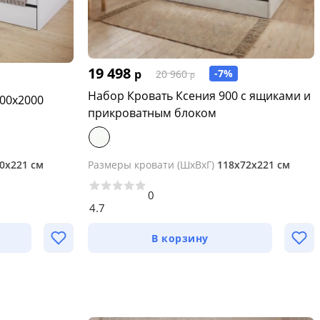
19 498
р
-7%
20 960
р
Набор Кровать Ксения 900 с ящиками и
ать Астра с ящиками 900х2000
прикроватным блоком
0х221 см
Размеры кровати (ШхВхГ)
118х72х221 см
0
4.7
В корзину