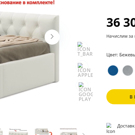
36 3
Начислим за 
Цвет:
Бежев
В
Доставк