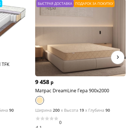
Ж
БЫСТРАЯ ДОСТАВКА
ПОДАРОК ЗА ПОКУПКУ
›
l TFK
9 458
р
Матрас DreamLine Гера 900x2000
бина
90
Ширина
200
x
Высота
19
x
Глубина
90
0
4.1