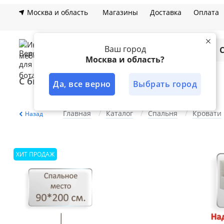
Москва и область
Магазины
Доставка
Оплата
Ваш город
Каталог
Москва и область?
С быстрой доставкой
Лучшее решение
Да, все верно
Выбрать город
Главная
Каталог
Спальня
Кровати
Назад
ХИТ ПРОДАЖ