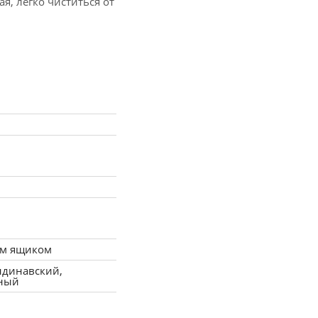
, легко чиститься от 
независимо, подстраиваясь 
ым ящиком
топедическим матрасом или 
ндинавский,
ный
ного изделия. Мебельная 