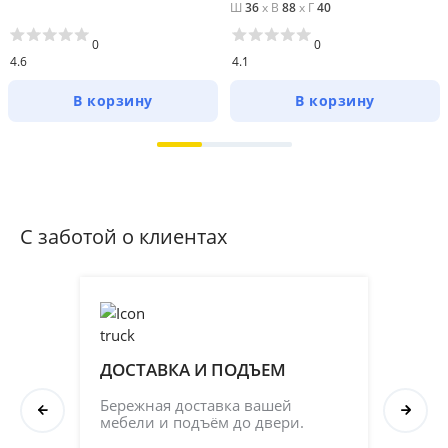
Ш
36
x
В
88
x
Г
40
0
0
4.6
4.1
В корзину
В корзину
С заботой о клиентах
ДОСТАВКА И ПОДЪЕМ
ПР
СБ
Бережная доставка вашей 
мебели и подъём до двери.
Соб
кач