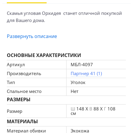
Скамья угловая Орхидея  станет отличной покупкой 
для Вашего дома. 
Этот недорогой кухонный уголок отличается 
Развернуть описание
высоким качеством 
изготовления и красивым внешним видом. Модель 
ОСНОВНЫЕ ХАРАКТЕРИСТИКИ
производится 
Артикул
МБЛ-4097
Производитель
Партнер 41 (1)
из качественной ЛДСП 16 мм . Сиденье и спинка 
мягкие. 
Тип
Уголок
Спальное место
Нет
Материал обивки: Экокожа.
РАЗМЕРЫ
Под сиденьями вместительные ящики для хранения.
Ш
148 X
В
88 X
Г
108
Размер
см
Размеры скамьи: Ш 1480/1080мм, Г 530мм, В 880мм.
МАТЕРИАЛЫ
Материал обивки
Экокожа