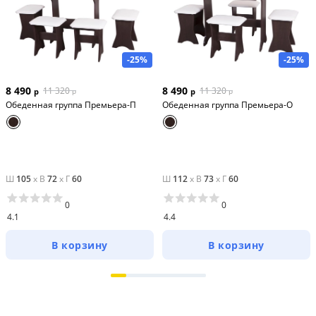
-25%
-25%
8 490
8 490
11 320
11 320
р
р
р
р
Обеденная группа Премьера-П
Обеденная группа Премьера-О
Ш
105
x
В
72
x
Г
60
Ш
112
x
В
73
x
Г
60
0
0
4.1
4.4
В корзину
В корзину