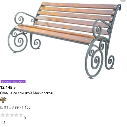
БЫСТРАЯ ДОСТАВКА
12 145
р
Скамья со спинкой Московская
Ш
91
x
В
89
x
Г
155
0
4.5