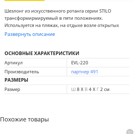
Шезлонг из искусственного ротанга серии STILO
трансформирмируемый в пяти положениях.
Используется на пляжах, на отдыхе возле открытых
бассейнов, на открытых террасах и для оборудования
Развернуть описание
других мест отдыха. Каркас алюминий, ротанг ручного
плетения..
ОСНОВНЫЕ ХАРАКТЕРИСТИКИ
Артикул
EVL-220
Производитель
партнер 491
РАЗМЕРЫ
Размер
Ш
8 X
В
4 X
Г
2 см
Похожие товары