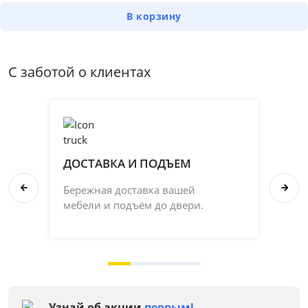
В корзину
С заботой о клиентах
ДОСТАВКА И ПОДЪЕМ
П
Бережная доставка вашей
Со
мебели и подъём до двери.
ка
на 
Узнай об акции
первым!