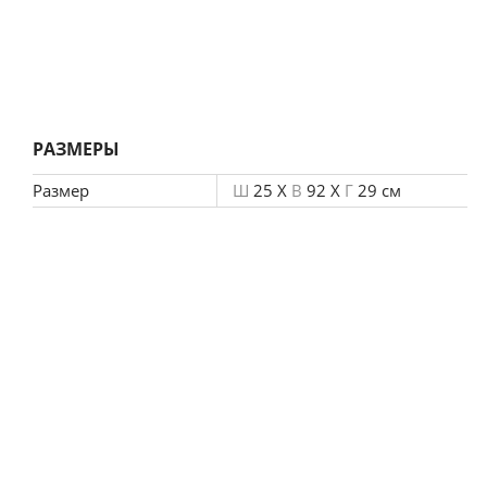
РАЗМЕРЫ
Размер
Ш
25 X
В
92 X
Г
29 см