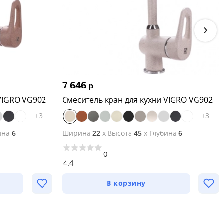
›
7 646
р
VIGRO VG902
Смеситель кран для кухни VIGRO VG902
+
3
+
3
ина
6
Ширина
22
x
Высота
45
x
Глубина
6
0
4.4
В корзину