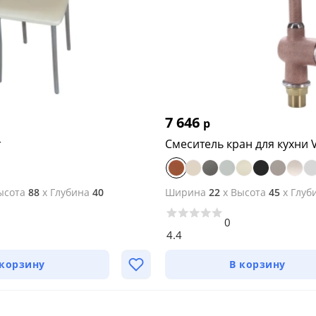
7 646
р
т
Смеситель кран для кухни 
ысота
88
x
Глубина
40
Ширина
22
x
Высота
45
x
Глуб
0
4.4
 корзину
В корзину