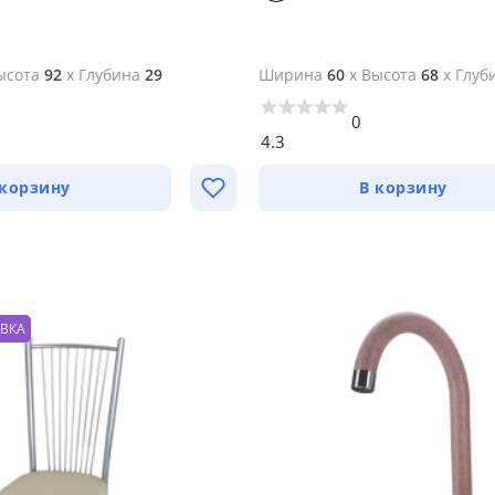
ысота
92
x
Глубина
29
Ширина
60
x
Высота
68
x
Глуб
0
4.3
 корзину
В корзину
АВКА