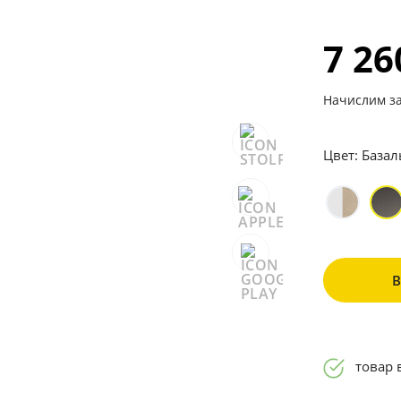
7 2
Начислим за
Цвет:
Базал
товар 