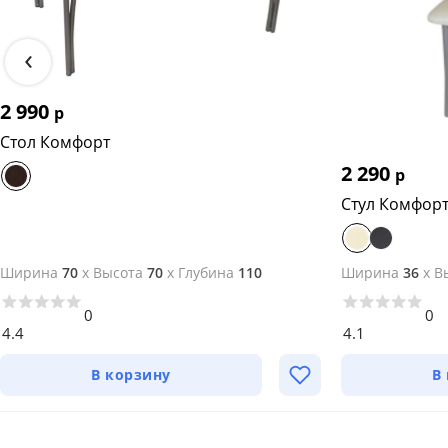
‹
2 990
р
Стол Комфорт
2 290
р
Стул Комфор
Ширина
70
x
Высота
70
x
Глубина
110
Ширина
36
x
В
0
0
4.4
4.1
В корзину
В