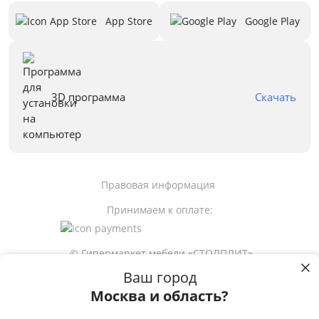
App Store
Google Play
3D программа
Скачать
Правовая информация
Принимаем к оплате:
© Гипермаркет мебели «СТОЛПЛИТ»
Ваш город
Москва и область?
12 490
р
Пользуясь сайтом stolplit.ru, Вы подтверждаете использование cookie-
файлов вашего браузера с целью улучшения предложения и сервиса