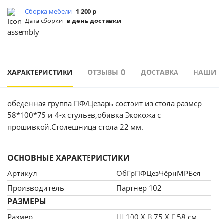
Сборка мебели
1 200 р
Дата сборки
в день доставки
0
ХАРАКТЕРИСТИКИ
ОТЗЫВЫ
ДОСТАВКА
НАШИ
обеденная группа ПФ/Цезарь состоит из стола размер
58*100*75 и 4-х стульев,обивка Экокожа с
прошивкой.Столешница стола 22 мм.
ОСНОВНЫЕ ХАРАКТЕРИСТИКИ
Артикул
ОбГрПФЦезЧёрнМРБел
Производитель
Партнер 102
РАЗМЕРЫ
Размер
Ш
100 X
В
75 X
Г
58 см