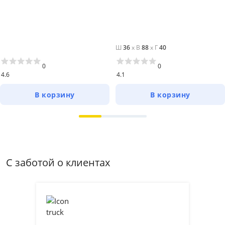
Ш
36
x
В
88
x
Г
40
0
0
4.6
4.1
В корзину
В корзину
С заботой о клиентах