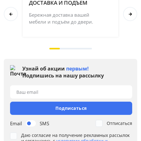
ДОСТАВКА И ПОДЪЕМ
П
Бережная доставка вашей
Со
мебели и подъём до двери.
ка
на 
Узнай об акции
первым!
Подпишись на нашу рассылку
Ваш email
Подписаться
Email
SMS
Отписаться
Даю согласие на получение рекламных рассылок
и соглашаюсь с
условиями обработки и