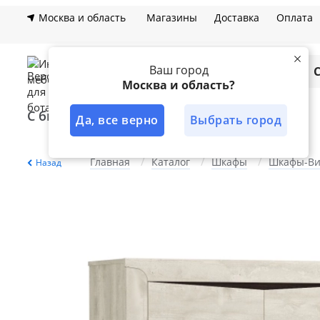
Москва и область
Магазины
Доставка
Оплата
Ваш город
Каталог
Москва и область?
С быстрой доставкой
Лучшее решение
Да, все верно
Выбрать город
Главная
Каталог
Шкафы
Шкафы-В
Назад