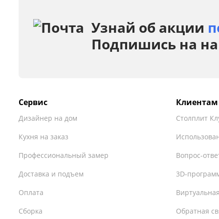
Узнай об акции
п
Подпишись на на
Сервис
Клиентам
Дизайнер на дом
Столплит Кл
Кухня на заказ
Использован
Профессиональный замер
Вопрос-отве
Доставка и подъем
3D-програм
Оплата
Виртуальная
Сборка
Обратная св