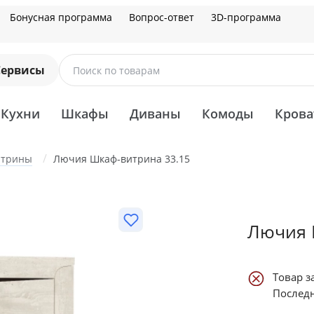
Бонусная программа
Вопрос-ответ
3D-программа
Сервисы
Поиск по товарам
Кухни
Шкафы
Диваны
Комоды
Крова
итрины
Лючия Шкаф-витрина 33.15
Лючия 
Товар з
Последн