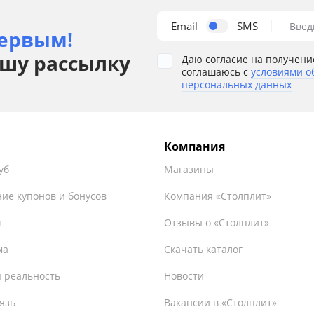
Email
SMS
Введ
ервым!
шу рассылку
Даю согласие на получени
соглашаюсь с
условиями о
персональных данных
Компания
уб
Магазины
ие купонов и бонусов
Компания «Столплит»
т
Отзывы о «Столплит»
ма
Скачать каталог
 реальность
Новости
язь
Вакансии в «Столплит»