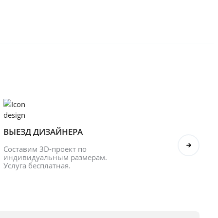
ВЫЕЗД ДИЗАЙНЕРА
БОНУ
Составим 3D-проект по 
Оформл
индивидуальным размерам. 
получ
Услуга бесплатная.