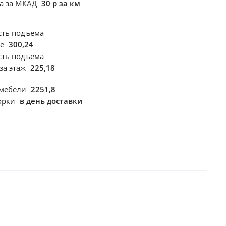
ка за МКАД
30 р за км
сть подъёма
те
300,24
сть подъёма
за этаж
225,18
 мебели
2251,8
борки
в день доставки