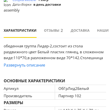
Дата сборки
в день доставки
2
ХАРАКТЕРИСТИКИ
ОТЗЫВЫ
ДОСТАВКА
НАШИ
обеденная группа Лидер-2,состоит из стола
раздвижного цвет Белый пластик глянец, в сложенном
виде:110*70,в разложенном виде 70*142.Столешница
выполнена из качественного пластика.Механизм
Развернуть описание
Бабочка.В механизме используются качественные
системы раздвижения,что придаёт лёгкости при
ОСНОВНЫЕ ХАРАКТЕРИСТИКИ
раскладывании.В комплект входят стулья 4 шт с
удобными высокими спинками.Обивка Экокожа.
Артикул
ОбГрЛид2Белый
Производитель
Партнер 102
РАЗМЕРЫ