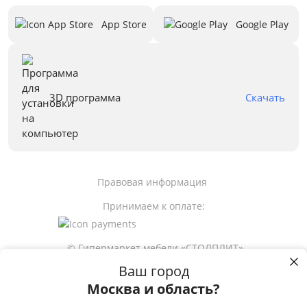
App Store
Google Play
3D программа
Скачать
Правовая информация
Принимаем к оплате:
© Гипермаркет мебели «СТОЛПЛИТ»
Ваш город
Москва и область?
19 490
р
Пользуясь сайтом stolplit.ru, Вы подтверждаете использование cookie-