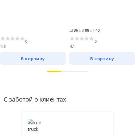
Ш
36
x
В
88
x
Г
40
0
0
4.6
4.1
В корзину
В корзину
С заботой о клиентах