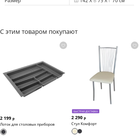
Размер
Ш
142 X
В
75 X
Г
70 см
С этим товаром покупают
БЫСТРАЯ ДОСТАВКА
2 290
2 199
р
р
Стул Комфорт
Лоток для столовых приборов