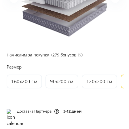
Начислим за покупку +279 бонусов
Размер
160x200 см
90x200 см
120x200 см
8
Доставка Партнёра
3-12 дней