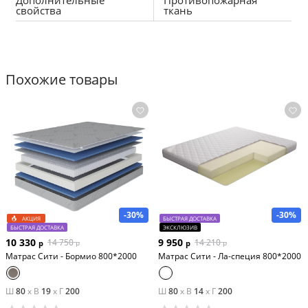
Дополнительные
Противопожарная
свойства
ткань
Похожие товары
-30%
-30%
АКЦИЯ
БЫСТРАЯ ДОСТАВКА
БЫСТРАЯ ДОСТАВКА
ЭКСКЛЮЗИВ
10 330
9 950
14 750
14 210
р
р
р
р
Матрас Сити - Бормио 800*2000
Матрас Сити - Ла-специя 800*2000
Ш
80
x
В
19
x
Г
200
Ш
80
x
В
14
x
Г
200