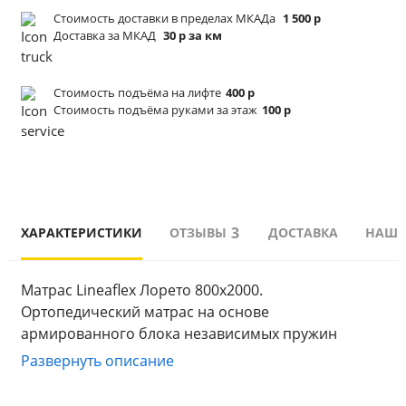
Стоимость доставки в пределах МКАДа
1 500 р
Доставка за МКАД
30 р за км
Стоимость подъёма
на лифте
400 р
Стоимость подъёма
руками за этаж
100 р
3
ХАРАКТЕРИСТИКИ
ОТЗЫВЫ
ДОСТАВКА
НАШИ
Матрас Lineaflex Лорето 800x2000. 
Ортопедический матрас на основе 
армированного блока независимых пружин 
плотностью 256 пружин на м² (500 пружин на 
Развернуть описание
спальное место). Каркас из ППУ создает боковую 
поддержку, защищает пружинный блок от 