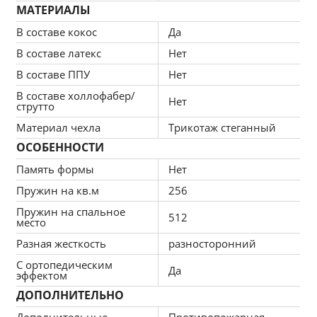
3. Использования самых современных материалов 
МАТЕРИАЛЫ
и комплектующих
В составе кокос
Да
4. Итальянское качество
5. Высокие анатомические свойства продукции
В составе латекс
Нет
6. Большой срок службы - отличная инвестиция в 
В составе ППУ
Нет
качественный сон
В составе холлофабер/
Нет
струтто
Материал чехла
Трикотаж стеганный
ОСОБЕННОСТИ
Память формы
Нет
Пружин на кв.м
256
Пружин на спальное
512
место
Разная жесткость
разносторонний
С ортопедическим
Да
эффектом
ДОПОЛНИТЕЛЬНО