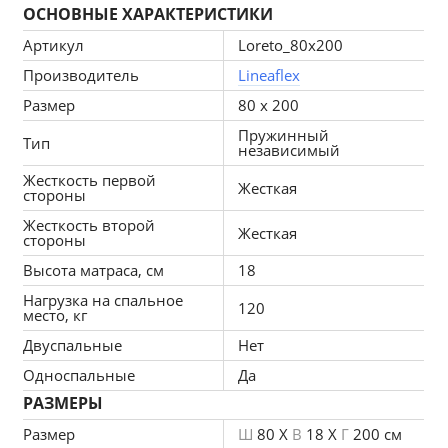
ОСНОВНЫЕ ХАРАКТЕРИСТИКИ
внешних воздействий и не позволяет ему 
изменять местоположение внутри матраса во 
Артикул
Loreto_80x200
время нагрузок.
Производитель
Lineaflex
Матрас приобретает необходимую устойчивость 
Размер
80 x 200
формы и долговечность.
Чехол выполнен из хлопкового жаккарда с 
Пружинный
Тип
независимый
противопожарной пропиткой, стеганый на 300гр 
Жесткость первой
синтепона. Боковины - художественный жаккард.
Жесткая
стороны
Наполнение: кокос 1cм / кокос 1см.
Жесткость второй
Экологичность, природная эластичность и 
Жесткая
стороны
хорошая воздухонепроницаемость плит из 
Высота матраса, см
18
кокосового волокна делают поверхность матраса 
Нагрузка на спальное
жёсткой и упругой.
120
место, кг
LINEAFLEX — это:
Двуспальные
Нет
1. Матрасы и аксессуары для сна с мировым 
именем
Односпальные
Да
2. Более чем 30-летняя история успешных продаж 
РАЗМЕРЫ
на Европейском рынке
Размер
Ш
80 X
В
18 X
Г
200 см