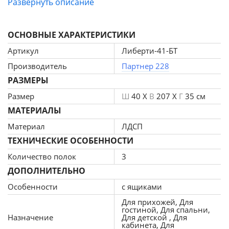
Развернуть описание
полки можно использовать для хранения ваших
любимых книг и предметов декора. Наличие
ОСНОВНЫЕ ХАРАКТЕРИСТИКИ
выдвижных ящиков и распашных дверок делает
слеллаж более практичным и удобным в
Артикул
Либерти-41-БТ
использовании. Все стеллажи "Либерти" комплектуются
Производитель
Партнер 228
задними стенками в тон корпуса изделия.
РАЗМЕРЫ
Размер
Ш
40 X
В
207 X
Г
35 см
МАТЕРИАЛЫ
Материал
ЛДСП
ТЕХНИЧЕСКИЕ ОСОБЕННОСТИ
Количество полок
3
ДОПОЛНИТЕЛЬНО
Особенности
с ящиками
Для прихожей, Для
гостиной, Для спальни,
Назначение
Для детской , Для
кабинета, Для