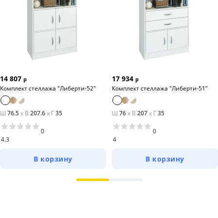
14 807
17 934
р
р
Комплект стеллажа "Либерти-52"
Комплект стеллажа "Либерти-51"
Ш
76.5
x
В
207.6
x
Г
35
Ш
76
x
В
207
x
Г
35
0
0
4.3
4
В корзину
В корзину