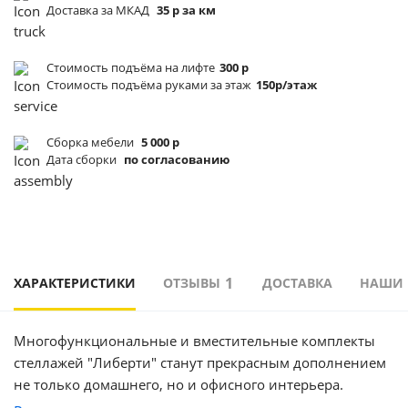
Доставка за МКАД
35 р за км
Стоимость подъёма
на лифте
300 р
Стоимость подъёма
руками за этаж
150р/этаж
Сборка мебели
5 000 р
Дата сборки
по согласованию
1
ХАРАКТЕРИСТИКИ
ОТЗЫВЫ
ДОСТАВКА
НАШИ
Многофункциональные и вместительные комплекты
стеллажей "Либерти" станут прекрасным дополнением
не только домашнего, но и офисного интерьера.
Стеллажи очень удобны в использовании, открытые