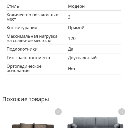
Мягкая мебель имеет удобный механизм 
Стиль
Модерн
трансформации «Еврокнижка», справиться с, 
Количество посадочных
которым может даже ребенок.  Каркас: массив 
3
мест
дерева(сосна), ДСП, фанера.
Конфигурация
Прямой
Механизм: еврокнижка
Максимальная нагрузка
Ткань: Рогожка/экокожа
120
на спальное место, кг
Спальное место (ШхДмм): 1500х1950
Подлокотники
Да
Наполнитель: ППУ(износостойкий, долговечный 
поролон)+ пружинный блок Боннель. Возможно 
Тип спального места
Двуспальный
установить блок независимых пружин(+ 4500 
Ортопедическое
Нет
основание
рублей).
Срок гарантии на изделие: 12 месяцев, на 
механизмы 18 месяцев
Похожие товары