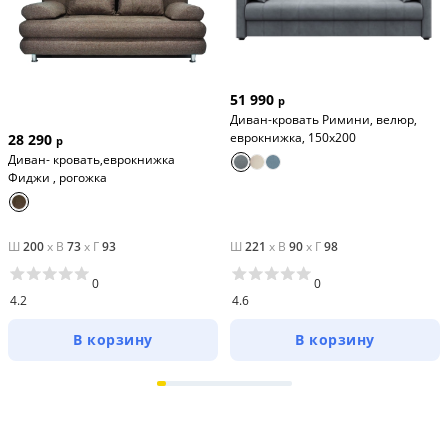
51 990
р
Диван-кровать Римини, велюр,
еврокнижка, 150х200
28 290
р
Диван- кровать,еврокнижка
Фиджи , рогожка
Ш
200
x
В
73
x
Г
93
Ш
221
x
В
90
x
Г
98
0
0
4.2
4.6
В корзину
В корзину