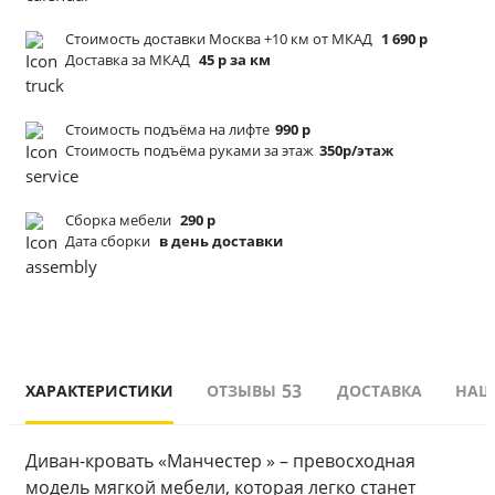
Стоимость доставки Москва +10 км от МКАД
1 690 р
Доставка за МКАД
45 р за км
Стоимость подъёма
на лифте
990 р
Стоимость подъёма
руками за этаж
350р/этаж
Сборка мебели
290 р
Дата сборки
в день доставки
53
ХАРАКТЕРИСТИКИ
ОТЗЫВЫ
ДОСТАВКА
НАШ
Диван-кровать «Манчестер » – превосходная 
модель мягкой мебели, которая легко станет 