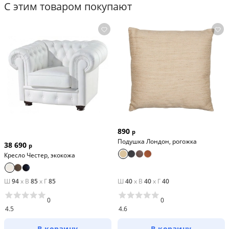
С этим товаром покупают
890
р
Подушка Лондон, рогожка
38 690
р
Кресло Честер, экокожа
Ш
94
x
В
85
x
Г
85
Ш
40
x
В
40
x
Г
40
0
0
4.5
4.6
В корзину
В корзину