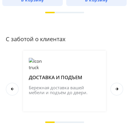
С заботой о клиентах
ДОСТАВКА И ПОДЪЕМ
ПР
СБ
Бережная доставка вашей 
мебели и подъём до двери.
Соб
кач
на 2