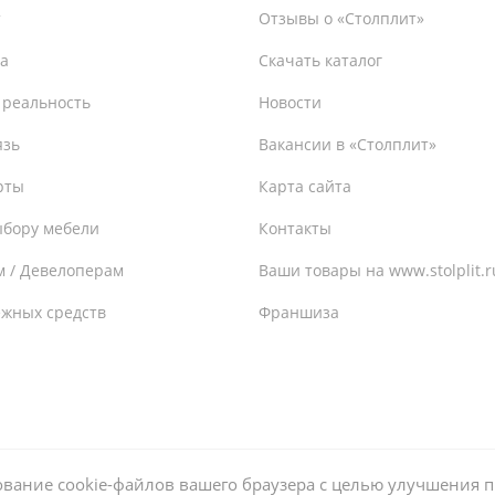
т
Отзывы о «Столплит»
а
Скачать каталог
 реальность
Новости
язь
Вакансии в «Столплит»
рты
Карта сайта
ыбору мебели
Контакты
м / Девелоперам
Ваши товары на www.stolplit.r
ежных средств
Франшиза
ьзование cookie-файлов вашего браузера с целью улучшения 