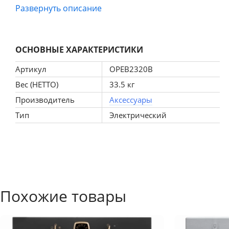
изменением высоты установки. Противень с эмалью лёгкой очистки, подд
Развернуть описание
матовый черный.
Размеры (ВхШхГ): 594x594x568.
Размеры для встраивания (ВхШхГ): 600x560x550.
ОСНОВНЫЕ ХАРАКТЕРИСТИКИ
Длина шнура: 1,6м.
Артикул
OPEB2320B
Вес (НЕТТО)
33.5 кг
Производитель
Аксессуары
Тип
Электрический
Похожие товары