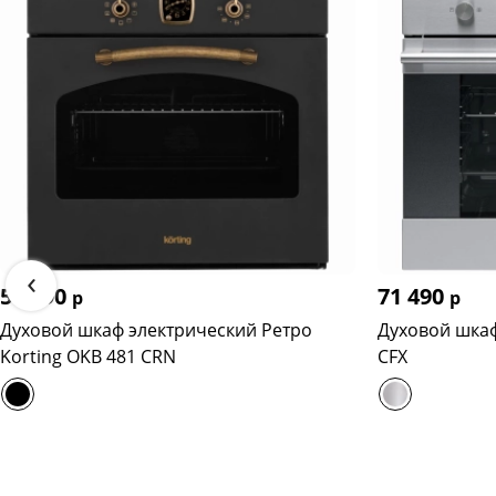
‹
59 990
71 490
р
р
Духовой шкаф электрический Ретро
Духовой шкаф
Korting OKB 481 CRN
CFX