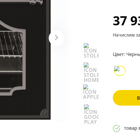
37 
Начислим за
Цвет:
Черн
товар 