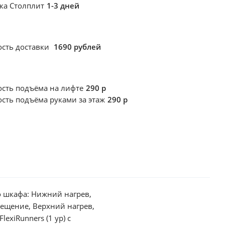
ка Столплит
1-3 дней
сть доставки
1690 рублей
ость подъёма
на лифте
290 р
ость подъёма
руками за этаж
290 р
 шкафа: Нижний нагрев,
вещение, Верхний нагрев,
xiRunners (1 ур) с