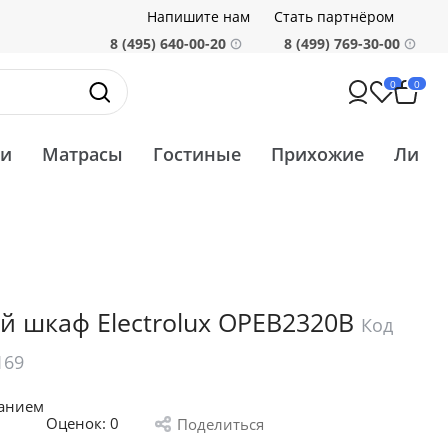
Напишите нам
Стать партнёром
8 (495) 640-00-20
8 (499) 769-30-00
0
0
ти
Матрасы
Гостиные
Прихожие
Ликв
й шкаф Electrolux OPEB2320B
Код
169
санием
Оценок:
0
Поделиться