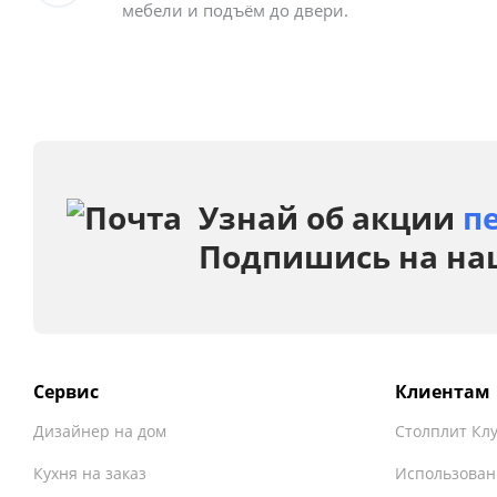
мебели и подъём до двери.
Узнай об акции
п
Подпишись на на
Сервис
Клиентам
Дизайнер на дом
Столплит Кл
Кухня на заказ
Использован