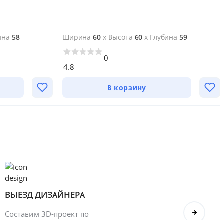
ина
58
Ширина
60
x
Высота
60
x
Глубина
59
0
4.8
В корзину
ВЫЕЗД ДИЗАЙНЕРА
БОН
Составим 3D-проект по
Оформ