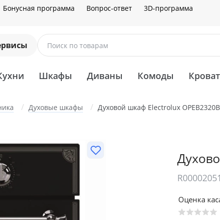
Бонусная программа
Вопрос-ответ
3D-программа
ервисы
Поиск по товарам
Кухни
Шкафы
Диваны
Комоды
Крова
ника
Духовые шкафы
Духовой шкаф Electrolux OPEB2320B
Духово
R0000205
Оценка ка