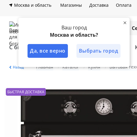
Москва и область
Магазины
Доставка
Оплата
Ваш город
Каталог
С
Москва и область?
С быстрой доставкой
Лучшее решение
Да, все верно
Выбрать город
Главная
Каталог
Кухня
Бытовая тех
Назад
БЫСТРАЯ ДОСТАВКА