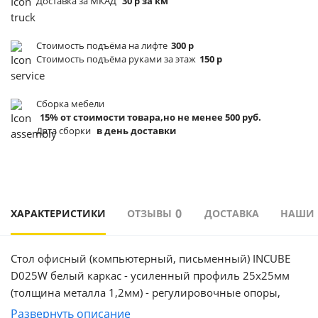
Доставка за МКАД
30 р за км
Стоимость подъёма
на лифте
300 р
Стоимость подъёма
руками за этаж
150 р
Сборка мебели
15% от стоимости товара,но не менее 500 руб.
Дата сборки
в день доставки
0
ХАРАКТЕРИСТИКИ
ОТЗЫВЫ
ДОСТАВКА
НАШИ
Стол офисный (компьютерный, письменный) INCUBE
D025W белый каркас - усиленный профиль 25х25мм
(толщина металла 1,2мм) - регулировочные опоры,
позволят установить ровно стол, практически на любой
Развернуть описание