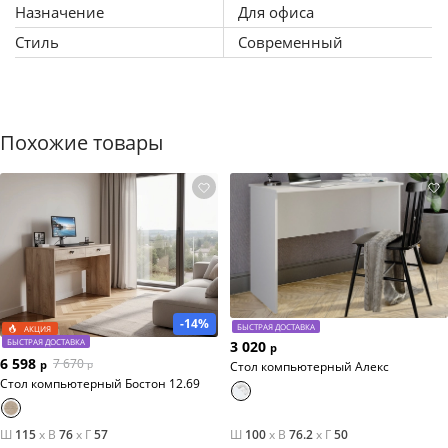
Назначение
Для офиса
Стиль
Современный
Похожие товары
-14%
БЫСТРАЯ ДОСТАВКА
АКЦИЯ
БЫСТРАЯ ДОСТАВКА
3 020
р
6 598
7 670
р
р
Стол компьютерный Алекс
Стол компьютерный Бостон 12.69
Ш
115
x
В
76
x
Г
57
Ш
100
x
В
76.2
x
Г
50