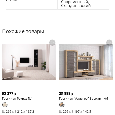
Современный,
Скандинавский
Похожие товары
53 277
29 888
р
р
Гостиная Роквуд №1
Гостиная "Аллегро" Вариант №1
Ш
269
x
В
212
x
Г
37.2
Ш
299
x
В
197
x
Г
42.5