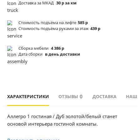
Доставка за МКАД
30 р за км
Стоимость подъёма
на лифте
585 р
Стоимость подъёма
руками за этаж
439 р
Сборка мебели
4 386 р
Дата сборки
в день доставки
0
ХАРАКТЕРИСТИКИ
ОТЗЫВЫ
ДОСТАВКА
НАШИ
Аллегро 1 гостиная / Дуб золотой/белый станет 
основой интерьера гостиной комнаты.
Конструкция комбинированная с тумбой для 