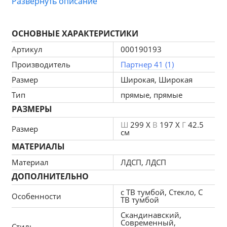
Развернуть описание
техники, двумя витринами и открытыми полками.
ОСНОВНЫЕ ХАРАКТЕРИСТИКИ
Исполнение в комбинированной расцветке.
Артикул
000190193
Размер гостиной: Ш 2990мм, Г 425мм, В 1975мм.
Производитель
Партнер 41 (1)
Размер ниши под ТВ: 1200х824мм.
Размер
Широкая, Широкая
Тип
прямые, прямые
РАЗМЕРЫ
Ш
299 X
В
197 X
Г
42.5
Размер
см
МАТЕРИАЛЫ
Материал
ЛДСП, ЛДСП
ДОПОЛНИТЕЛЬНО
с ТВ тумбой, Стекло, С
Особенности
ТВ тумбой
Скандинавский,
Современный,
Стиль