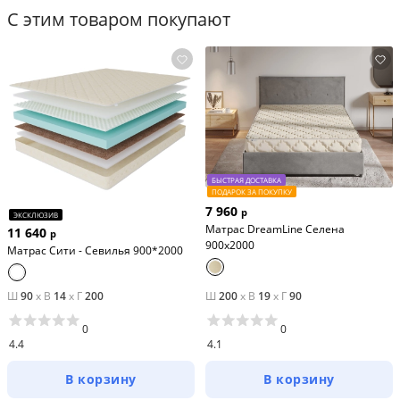
С этим товаром покупают
БЫСТРАЯ ДОСТАВКА
ПОДАРОК ЗА ПОКУПКУ
7 960
р
ЭКСКЛЮЗИВ
Матрас DreamLine Селена
11 640
р
900x2000
Матрас Сити - Севилья 900*2000
Ш
90
x
В
14
x
Г
200
Ш
200
x
В
19
x
Г
90
0
0
4.4
4.1
В корзину
В корзину