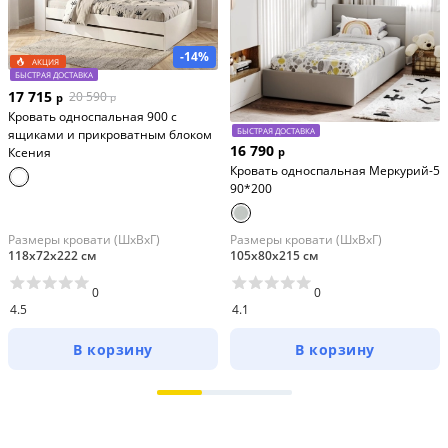
Кровать является одним из самых важных 
элементов в интерьере спальни. 
-14%
АКЦИЯ
БЫСТРАЯ ДОСТАВКА
Она не только обеспечивает комфортный сон, но 
17 715
20 590
р
р
и играет важную роль в создании общей 
Кровать односпальная 900 с
атмосферы и стиля помещения. 
БЫСТРАЯ ДОСТАВКА
ящиками и прикроватным блоком
16 790
Ксения
р
 Инструкция и вся необходимая фурнитура 
Кровать односпальная Меркурий-5
90*200
предусмотрена в комплекте
Размеры кровати (ШхВхГ)
Размеры кровати (ШхВхГ)
118х72х222 см
105х80х215 см
0
0
4.5
4.1
В корзину
В корзину