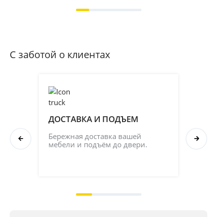
С заботой о клиентах
ДОСТАВКА И ПОДЪЕМ
ПР
СБ
Бережная доставка вашей 
мебели и подъём до двери.
Соб
кач
на 2