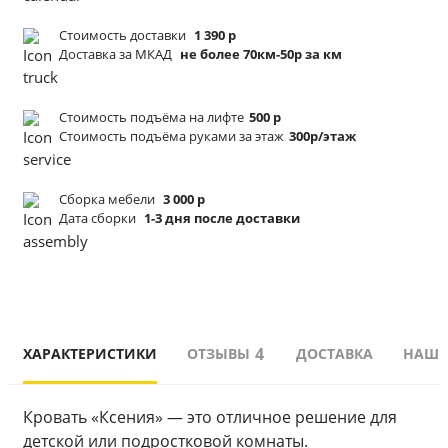
Стоимость доставки
1 390 р
Доставка за МКАД
не более 70км-50р за км
Стоимость подъёма
на лифте
500 р
Стоимость подъёма
руками за этаж
300р/этаж
Сборка мебели
3 000 р
Дата сборки
1-3 дня после доставки
4
ХАРАКТЕРИСТИКИ
ОТЗЫВЫ
ДОСТАВКА
НАШИ
Кровать «Ксения» — это отличное решение для 
детской или подростковой комнаты. 