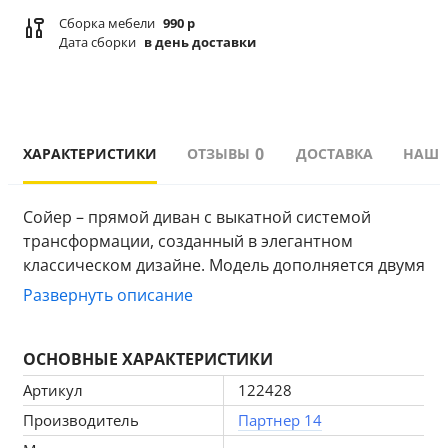
Сборка мебели
990 р
Дата сборки
в день доставки
0
ХАРАКТЕРИСТИКИ
ОТЗЫВЫ
ДОСТАВКА
НАШИ
Сойер – прямой диван с выкатной системой 
трансформации, созданный в элегантном 
классическом дизайне. Модель дополняется двумя 
мягкими подушками и стильными валиками. В 
Развернуть описание
нижней части корпуса расположены 2 выдвижных 
ящика с хромированной фурнитурой.
ОСНОВНЫЕ ХАРАКТЕРИСТИКИ
Артикул
122428
Производитель
Партнер 14
Особенности прямого детского дивана Сойер: