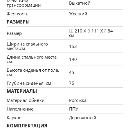
Механизм
Выкатной
трансформации
Гипоаллергенность и экологичность
Жесткость
Жесткий
Комбинация таких слоев для дивана 
РАЗМЕРЫ
отличается гипоаллергенностью, 
безопасностью для здоровья и 
Ш
210 X
В
111 X
Г
84
Размер
см
экологичностью. Дополнительная обработка 
Ширина спального
добавляет противогрибковых и 
153
места,см
антибактериальных свойств.
Длина спального места,
190
Воздухопроницаемость
см
Отличная воздухопроницаемость сохраняет 
Высота сиденья от пола,
45
см
высокие характеристики изделия, препятствует 
скапливанию влаги. Уход прост благодаря 
Глубина сиденья, см
75
качественной ткани.
МАТЕРИАЛЫ
Стойкость к деформации и эластичность
Материал обивки
Рогожка
Отличная эластичность и устойчивость к 
Наполнение
ППУ
деформации – гарантия легкого и быстрого 
Каркас
Деревянный
восстановления формы после сидения.
КОМПЛЕКТАЦИЯ
Эргономичность