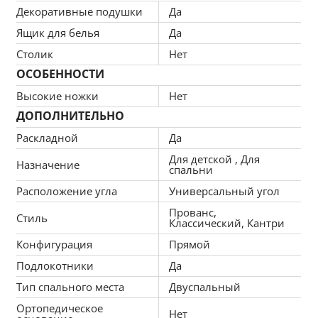
Декоративные подушки
Да
Конструкция приспосабливается под контур 
Ящик для белья
Да
тела. Доступная цена выступает 
дополнительным преимуществом.
Столик
Нет
ОСОБЕННОСТИ
Компактность
При компактных габаритах: 210x84x111 см 
Высокие ножки
Нет
подойдет для комнат любых размеров, легко 
ДОПОЛНИТЕЛЬНО
раскладывается, обеспечивая спальное место 
Раскладной
Да
153x190 см.
Для детской , Для
Назначение
спальни
Расположение угла
Универсальный угол
Прованс,
Стиль
Классический, Кантри
Конфигурация
Прямой
Подлокотники
Да
Тип спального места
Двуспальный
Ортопедическое
Нет