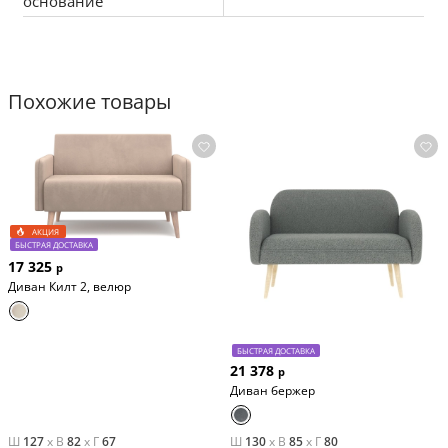
основание
Похожие товары
АКЦИЯ
БЫСТРАЯ ДОСТАВКА
17 325
р
Диван Килт 2, велюр
БЫСТРАЯ ДОСТАВКА
21 378
р
Диван бержер
Ш
127
x
В
82
x
Г
67
Ш
130
x
В
85
x
Г
80