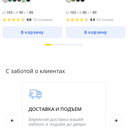
Ш
103
x
В
90
x
Г
89
Ш
103
x
В
90
x
Г
89
4.6
50 отзывов
4.4
63 отзыва
В корзину
В корзину
С заботой о клиентах
ДОСТАВКА И ПОДЪЕМ
ПР
СБ
Бережная доставка вашей 
мебели и подъём до двери.
Соб