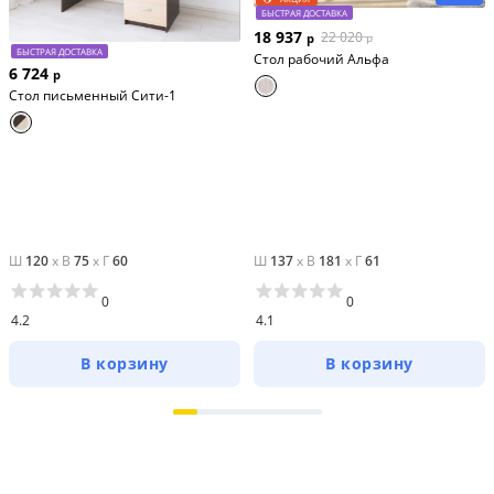
БЫСТРАЯ ДОСТАВКА
полки - 90х21х64,8 см.
18 937
22 020
р
р
БЫСТРАЯ ДОСТАВКА
Стол рабочий Aльфа
6 724
Производитель: 
мебельная фабрика СВК.
р
Стол письменный Сити-1
Ш
120
x
В
75
x
Г
60
Ш
137
x
В
181
x
Г
61
0
0
4.2
4.1
В корзину
В корзину