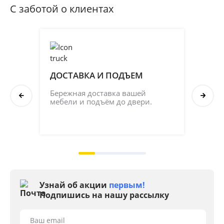
С заботой о клиентах
ДОСТАВКА И ПОДЪЕМ
ПР
СБ
Бережная доставка вашей 
мебели и подъём до двери.
Соб
кач
на 2
Узнай об акции
первым!
Подпишись на нашу рассылку
Ваш email